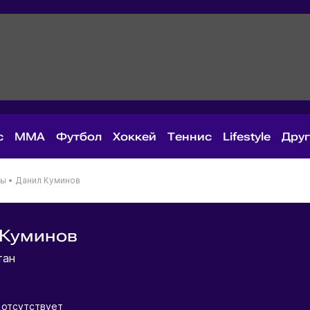
с
MMA
Футбол
Хоккей
Теннис
Lifestyle
Дру
ны
•
Данил Куминов
 Куминов
тан
отсутствует