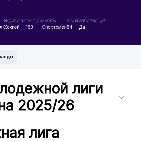
ВИД СПОРТА
РОСТ, СМ
АМПЛУА
ВЕС, КГ
ДЕЙСТВУЮЩИЙ
л)
Хоккей
183
Спортсмен
84
Да
манды
лодежной лиги
на 2025/26
ная лига