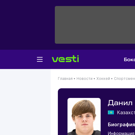
Бок
Главная
•
Новости
•
Хоккей
•
Спортсме
Данил
Казахс
Биография
Информация 