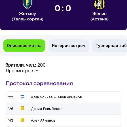
0:0
Жетысу
Женис
(Талдыкорган)
(Астана)
Описание матча
История встреч
Турнирная та
Зрители, чел.:
200
Просмотров:
-
Протокол соревнования
'22
Алан Чочиев ⇐ Ален Айманов
'26
Давид Есимбеков
'43
Ален Айманов