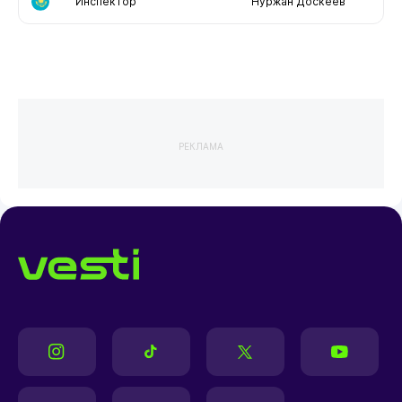
Инспектор
Нуржан Доскеев
РЕКЛАМА