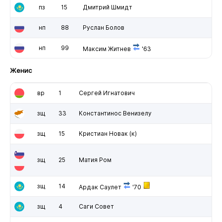
пз
15
Дмитрий Шмидт
нп
88
Руслан Болов
нп
99
Максим Житнев
'63
Женис
вр
1
Сергей Игнатович
зщ
33
Константинос Венизелу
зщ
15
Кристиан Новак
(к)
зщ
25
Матия Ром
зщ
14
Ардак Саулет
'70
зщ
4
Саги Совет