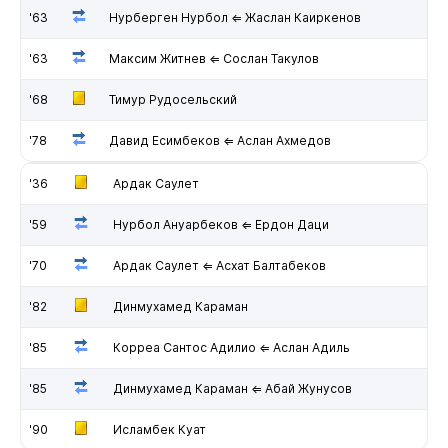
'63
Нурберген Нурбол ⇐ Жаслан Каиркенов
'63
Максим Житнев ⇐ Сослан Такулов
'68
Тимур Рудосельский
'78
Давид Есимбеков ⇐ Аслан Ахмедов
'36
Ардак Саулет
'59
Нурбол Ануарбеков ⇐ Ердон Даци
'70
Ардак Саулет ⇐ Асхат Балтабеков
'82
Динмухамед Караман
'85
Корреа Сантос Адилио ⇐ Аслан Адиль
'85
Динмухамед Караман ⇐ Абай Жунусов
'90
Исламбек Куат