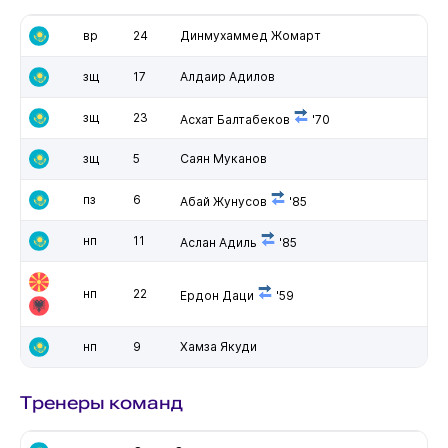
вр
24
Динмухаммед Жомарт
зщ
17
Алдаир Адилов
зщ
23
Асхат Балтабеков
'70
зщ
5
Саян Муканов
пз
6
Абай Жунусов
'85
нп
11
Аслан Адиль
'85
нп
22
Ердон Даци
'59
нп
9
Хамза Якуди
Тренеры команд