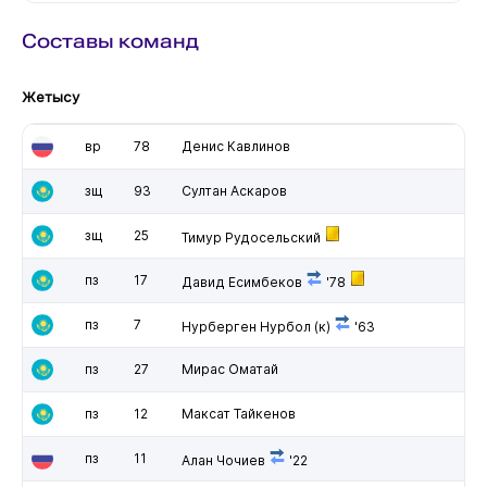
Составы команд
Жетысу
вр
78
Денис Кавлинов
зщ
93
Султан Аскаров
зщ
25
Тимур Рудосельский
пз
17
Давид Есимбеков
'78
пз
7
Нурберген Нурбол
(к)
'63
пз
27
Мирас Оматай
пз
12
Максат Тайкенов
пз
11
Алан Чочиев
'22