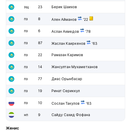
зщ
23
Берик Шаихов
пз
8
Ален Айманов
'22
пз
6
Аслан Ахмедов
'78
пз
87
Жаслан Каиркенов
'63
пз
22
Рамазан Каримов
пз
14
Жансултан Мухаметханов
пз
77
Диас Орынбасар
пз
19
Ринат Сериккул
пз
10
Сослан Такулов
'63
нп
9
Сайду Сахид Фофана
Женис