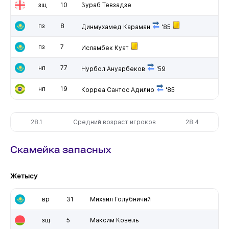
зщ
10
Зураб Тевзадзе
пз
8
Динмухамед Караман
'85
пз
7
Исламбек Куат
нп
77
Нурбол Ануарбеков
'59
нп
19
Корреа Сантос Адилио
'85
28.1
Средний возраст игроков
28.4
Скамейка запасных
Жетысу
вр
31
Михаил Голубничий
зщ
5
Максим Ковель