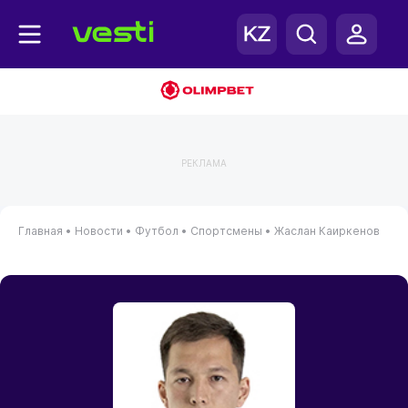
РЕКЛАМА
Главная
•
Новости
•
Футбол
•
Спортсмены
•
Жаслан Каиркенов