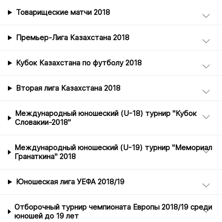
Товарищеские матчи 2018
Премьер-Лига Казахстана 2018
Кубок Казахстана по футболу 2018
Вторая лига Казахстана 2018
Международный юношеский (U-18) турнир "Кубок
Словакии-2018"
Международный юношеский (U-19) турнир "Мемориал
Гранаткина" 2018
Юношеская лига УЕФА 2018/19
Отборочный турнир чемпионата Европы 2018/19 среди
юношей до 19 лет