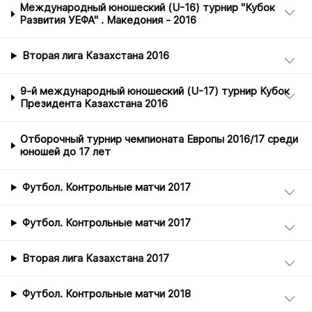
Международный юношеский (U-16) турнир "Кубок
Развития УЕФА" . Македония - 2016
Вторая лига Казахстана 2016
9-й международный юношеский (U-17) турнир Кубок
Президента Казахстана 2016
Отборочный турнир чемпионата Европы 2016/17 среди
юношей до 17 лет
Футбол. Контрольные матчи 2017
Футбол. Контрольные матчи 2017
Вторая лига Казахстана 2017
Футбол. Контрольные матчи 2018