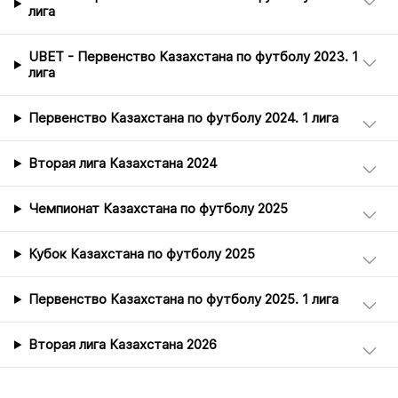
лига
UBET - Первенство Казахстана по футболу 2023. 1
лига
Первенство Казахстана по футболу 2024. 1 лига
Вторая лига Казахстана 2024
Чемпионат Казахстана по футболу 2025
Кубок Казахстана по футболу 2025
Первенство Казахстана по футболу 2025. 1 лига
Вторая лига Казахстана 2026