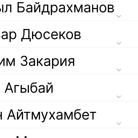
ыл Байдрахманов
зар Дюсеков
им Закария
т Агыбай
н Айтмухамбет