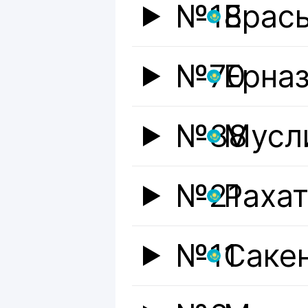
№18
Ерас
№70
Ерна
№88
Мусл
№21
Раха
№11
Саке