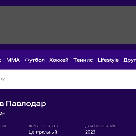
с
MMA
Футбол
Хоккей
Теннис
Lifestyle
Дру
олу
Пв Павлодар
ан
ЕНИЕ
ДОМАШНЯЯ АРЕНА
ДАТА ОСНОВАНИЯ
Центральный
2023