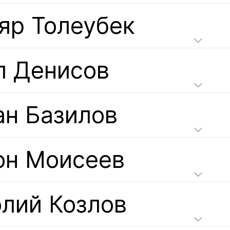
яр Толеубек
л Денисов
ан Базилов
он Моисеев
олий Козлов