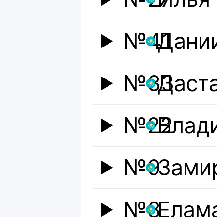
№41
Дани
№33
Даст
№22
Влад
№9
Зами
№8
Елам