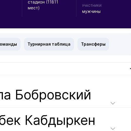
стадион (11811
УЧАСТНИКИ
мест)
мужчины
команды
Турнирная таблица
Трансферы
ла Бобровский
бек Кабдыркен