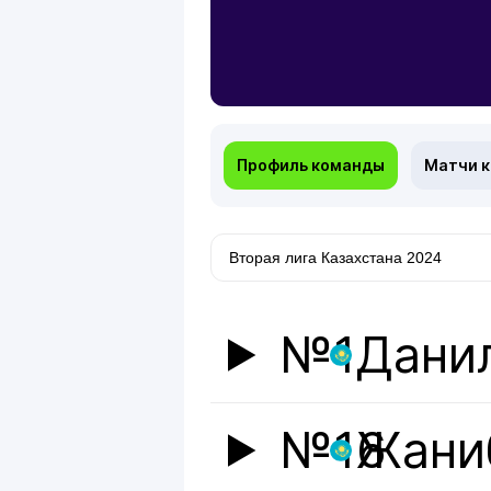
Профиль команды
Матчи 
№1
Дани
№16
Жани