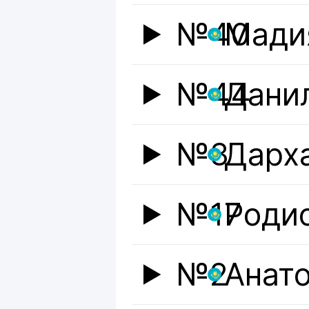
№40
Мади
№44
Дани
№3
Дарх
№17
Роди
№2
Анат