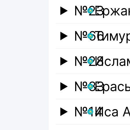
№23
Ержа
№66
Тиму
№28
Исла
№33
Ерас
№14
Иса 