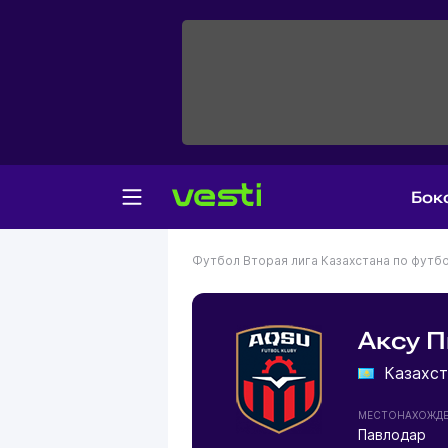
Бок
Футбол
Вторая лига Казахстана по футб
Аксу 
Казахст
МЕСТОНАХОЖД
Павлодар