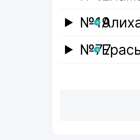
№19
Алих
№77
Ерас