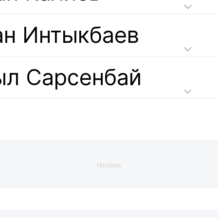
ан Интыкбаев
ыл Сарсенбай
РЕКЛАМА