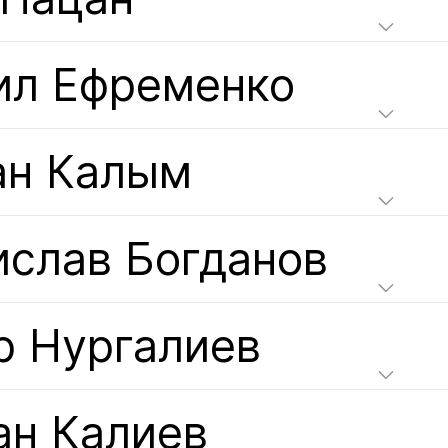
ил Ефременко
ан Калым
ислав Богданов
р Нургалиев
ан Калиев