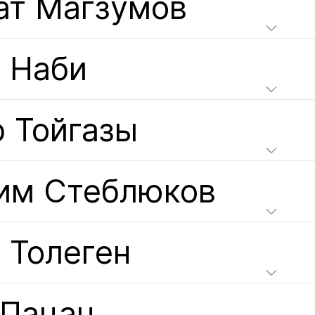
ат Магзумов
н Наби
р Тойгазы
им Стеблюков
 Толеген
 Пацан