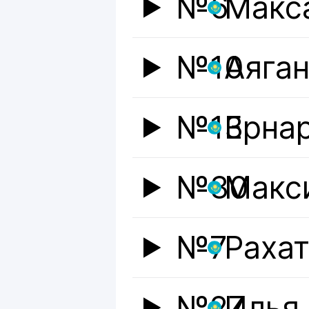
№6
Макс
№10
Аяга
№13
Ерна
№30
Макс
№7
Рахат
№27
Илья