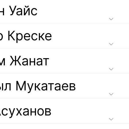
н Уайс
р Креске
м Жанат
ыл Мукатаев
Асуханов