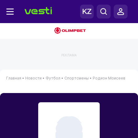
РЕКЛАМА
Главная
•
Новости
•
Футбол
•
Спортсмены
•
Родион Моисеев