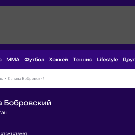
с
MMA
Футбол
Хоккей
Теннис
Lifestyle
Дру
ны
•
Данила Бобровский
а Бобровский
тан
отсутствует