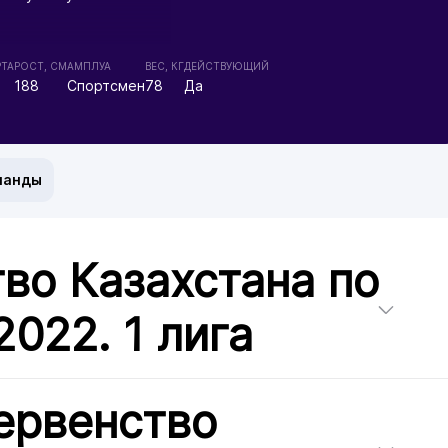
РТА
РОСТ, СМ
АМПЛУА
ВЕС, КГ
ДЕЙСТВУЮЩИЙ
188
Спортсмен
78
Да
манды
во Казахстана по
2022. 1 лига
ервенство