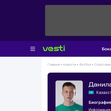
Бок
Главная
•
Новости
•
Футбол
•
Спортсме
Данил
Казахс
Биография
Информация 