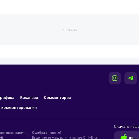
РЕКЛАМА
рафика
Вакансии
Комментарии
 комментирования
Скачать наш
спользования
Ошибка в тексте?
|
ов
Выделите ее мышью и нажмите Ctrl+Enter