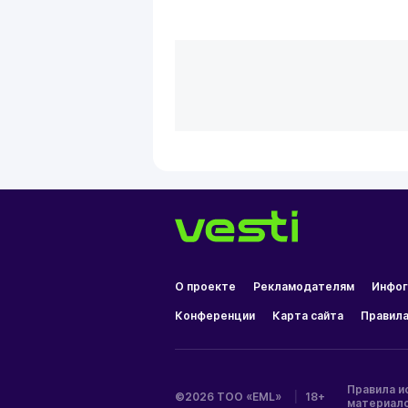
О проекте
Рекламодателям
Инфог
Конференции
Карта сайта
Правила
Правила и
©2026 ТОО «EML»
|
18+
материал