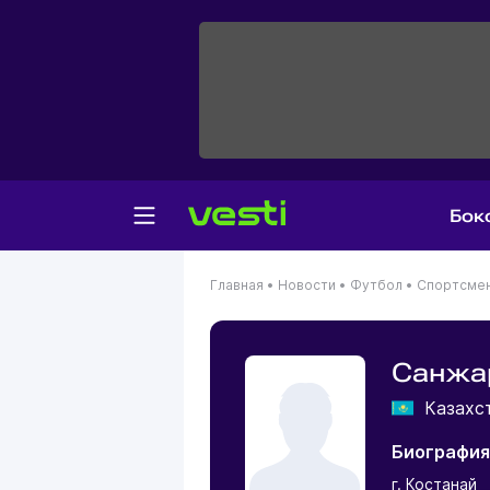
Бок
Главная
•
Новости
•
Футбол
•
Спортсме
Санжа
Казахс
Биография
г. Костанай