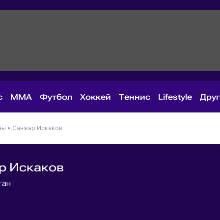
с
MMA
Футбол
Хоккей
Теннис
Lifestyle
Дру
ны
•
Санжар Искаков
р Искаков
тан