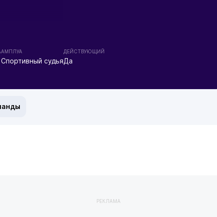
А
АМПЛУА
ДЕЙСТВУЮЩИЙ
Спортивный судья
Да
манды
РЕКЛАМА