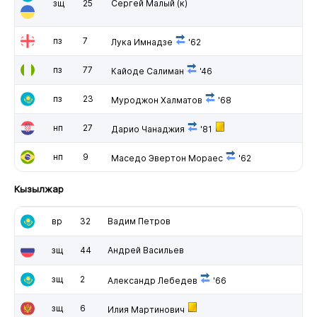
зщ
25
Сергей Малый
(к)
пз
7
Лука Имнадзе
'62
пз
77
Кайоде Салиман
'46
пз
23
Муроджон Халматов
'68
нп
27
Дарио Чанаджия
'81
нп
9
Маседо Эвертон Мораес
'62
Кызылжар
вр
32
Вадим Петров
зщ
44
Андрей Васильев
зщ
2
Александр Лебедев
'66
зщ
6
Илия Мартинович