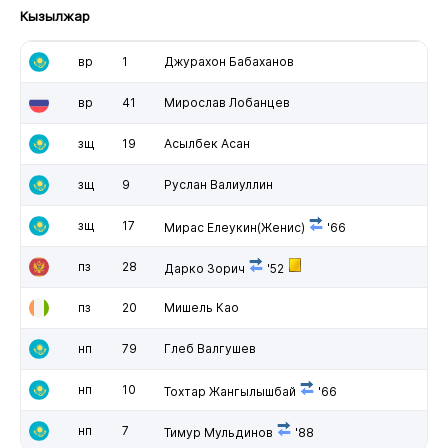
Кызылжар
вр
1
Джурахон Бабаханов
вр
41
Мирослав Лобанцев
зщ
19
Асылбек Асан
зщ
9
Руслан Валиуллин
зщ
17
Мирас Елеукин(Женис)
'66
пз
28
Дарко Зорич
'52
пз
20
Мишель Као
нп
79
Глеб Валгушев
нп
10
Тохтар Жангылышбай
'66
нп
7
Тимур Мульдинов
'88