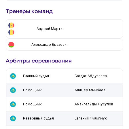
Тренеры команд
Андрей Мартин
Александр Бразевич
Арбитры соревнования
Главный судья
Багдат Абдуллаев
Помощник
Алишер Мынбаев
Помощник
Амангельды Жусупов
Резервный судья
Евгений Филипчук