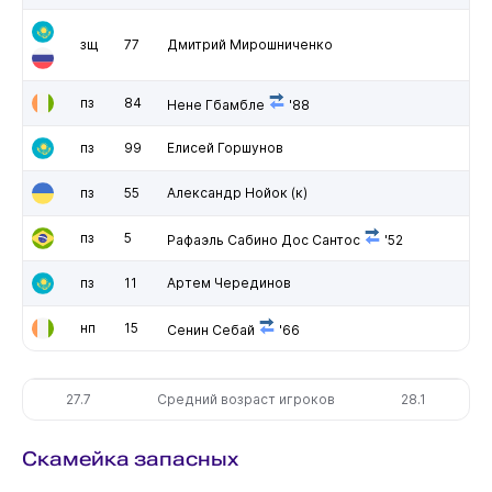
зщ
77
Дмитрий Мирошниченко
пз
84
Нене Гбамбле
'88
пз
99
Елисей Горшунов
пз
55
Александр Нойок
(к)
пз
5
Рафаэль Сабино Дос Сантос
'52
пз
11
Артем Черединов
нп
15
Сенин Себай
'66
27.7
Средний возраст игроков
28.1
Скамейка запасных