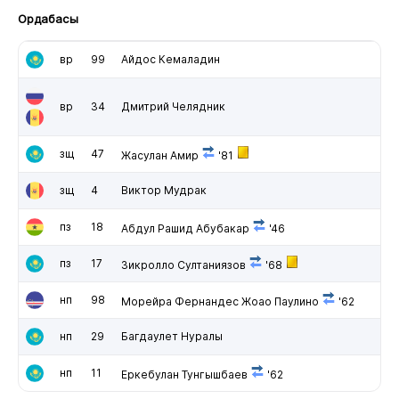
Ордабасы
вр
99
Айдос Кемаладин
вр
34
Дмитрий Челядник
зщ
47
Жасулан Амир
'81
зщ
4
Виктор Мудрак
пз
18
Абдул Рашид Абубакар
'46
пз
17
Зикролло Султаниязов
'68
нп
98
Морейра Фернандес Жоао Паулино
'62
нп
29
Багдаулет Нуралы
нп
11
Еркебулан Тунгышбаев
'62