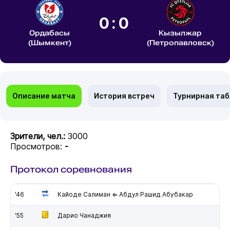
0:0
Ордабасы
Кызылжар
(Шымкент)
(Петропавловск)
Описание матча
История встреч
Турнирная та
Зрители, чел.:
3000
Просмотров:
-
Протокол соревнования
'46
Кайоде Салиман ⇐ Абдул Рашид Абубакар
'55
Дарио Чанаджия