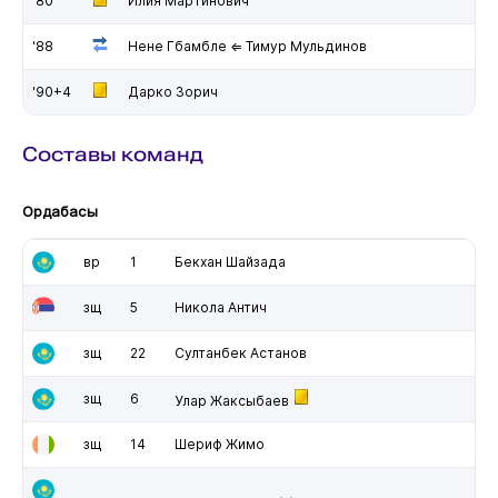
'80
Илия Мартинович
'88
Нене Гбамбле ⇐ Тимур Мульдинов
'90+4
Дарко Зорич
Составы команд
Ордабасы
вр
1
Бекхан Шайзада
зщ
5
Никола Антич
зщ
22
Султанбек Астанов
зщ
6
Улар Жаксыбаев
зщ
14
Шериф Жимо