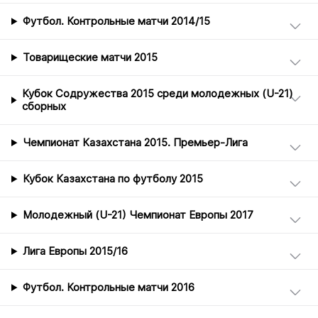
Футбол. Контрольные матчи 2014/15
Товарищеские матчи 2015
Кубок Содружества 2015 среди молодежных (U-21)
сборных
Чемпионат Казахстана 2015. Премьер-Лига
Кубок Казахстана по футболу 2015
Молодежный (U-21) Чемпионат Европы 2017
Лига Европы 2015/16
Футбол. Контрольные матчи 2016