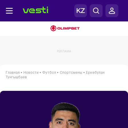
РЕКЛАМА
Главная
•
Новости
•
Футбол
•
Спортсмены
•
Еркебулан
Тунгышбаев