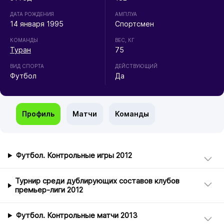
ДАТА РОЖДЕНИЯ
АМПЛУА
14 января 1995
Спортсмен
КОМАНДЫ
ВЕС, КГ
Туран
75
ВИД СПОРТА
ДЕЙСТВУЮЩИЙ
Футбол
Да
Профиль
Матчи
Команды
Футбол. Контрольные игры 2012
Турнир среди дублирующих составов клубов
премьер-лиги 2012
Футбол. Контрольные матчи 2013