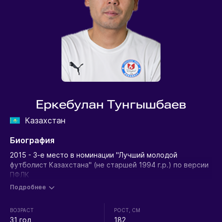
Еркебулан Тунгышбаев
Казахстан
Биография
2015 - 3-е место в номинации "Лучший молодой
футболист Казахстана" (не старшей 1994 г.р.) по версии
ПФЛК
Подробнее
ВОЗРАСТ
РОСТ, СМ
31 год
182