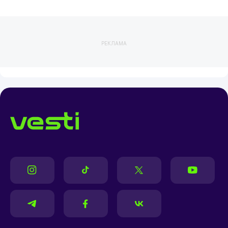
РЕКЛАМА