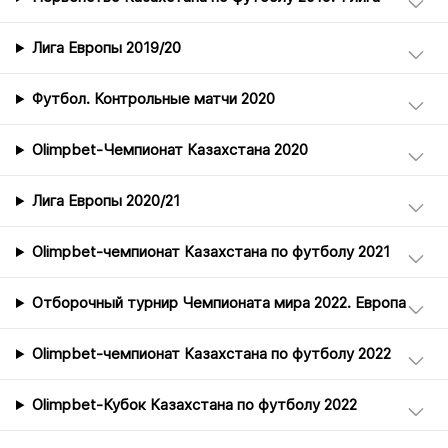
Лига Европы 2019/20
Футбол. Контрольные матчи 2020
Olimpbet-Чемпионат Казахстана 2020
Лига Европы 2020/21
Olimpbet-чемпионат Казахстана по футболу 2021
Отборочный турнир Чемпионата мира 2022. Европа
Olimpbet-чемпионат Казахстана по футболу 2022
Olimpbet-Кубок Казахстана по футболу 2022