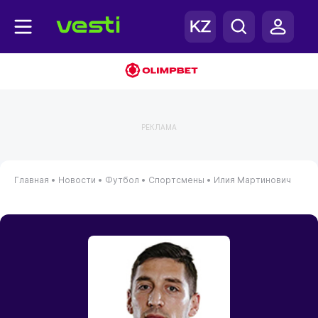
РЕКЛАМА
Главная
•
Новости
•
Футбол
•
Спортсмены
•
Илия Мартинович