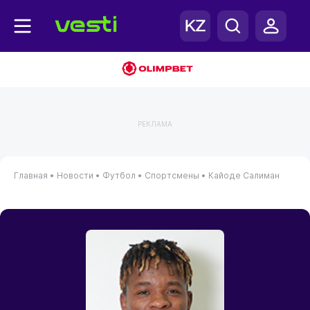
РЕКЛАМА
Главная
•
Новости
•
Футбол
•
Спортсмены
•
Кайоде Салиман