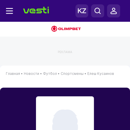
РЕКЛАМА
Главная
•
Новости
•
Футбол
•
Спортсмены
•
Елеш Кусаинов