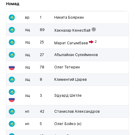
Номад
вр
1
Никита Бояркин
зщ
89
Хакназар Кенесбай
зщ
25
2
Марат Сагымбаев
зщ
27
Абылайхан Сулейменов
зщ
78
Олег Тетерин
зщ
8
Климентий Царев
зщ
3
Эдуард Шетле
нп
42
Станислав Александров
нп
5
Олег Бойко
(к)