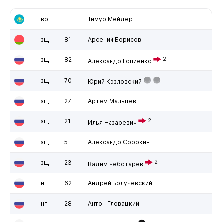
вр
Тимур Мейдер
зщ
81
Арсений Борисов
зщ
82
2
Александр Гопиенко
зщ
70
Юрий Козловский
зщ
27
Артем Мальцев
зщ
21
2
Илья Назаревич
зщ
5
Александр Сорокин
зщ
23
2
Вадим Чеботарев
нп
62
Андрей Болучевский
нп
28
Антон Гловацкий