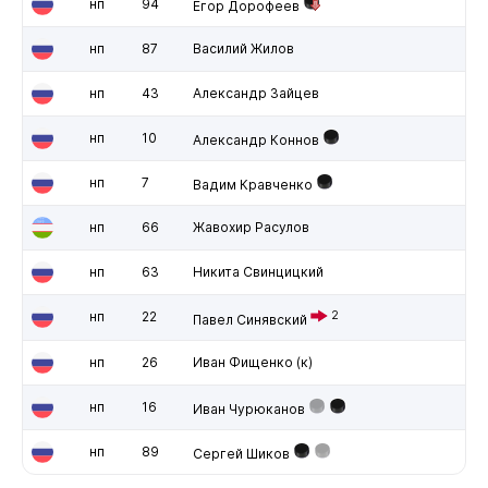
нп
94
Егор Дорофеев
нп
87
Василий Жилов
нп
43
Александр Зайцев
нп
10
Александр Коннов
нп
7
Вадим Кравченко
нп
66
Жавохир Расулов
нп
63
Никита Свинцицкий
нп
22
2
Павел Синявский
нп
26
Иван Фищенко
(к)
нп
16
Иван Чурюканов
нп
89
Сергей Шиков