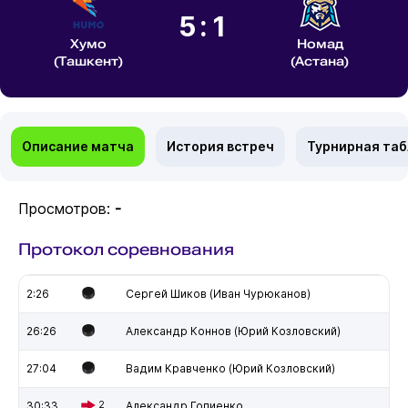
5:1
Хумо
Номад
(Ташкент)
(Астана)
Описание матча
История встреч
Турнирная та
Просмотров:
-
Протокол соревнования
2:26
Сергей Шиков (Иван Чурюканов)
26:26
Александр Коннов (Юрий Козловский)
27:04
Вадим Кравченко (Юрий Козловский)
30:33
2
Александр Гопиенко