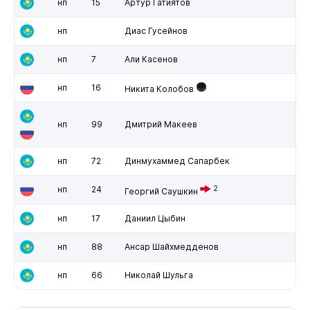
нп
15
Артур Гатиятов
нп
Диас Гусейнов
нп
7
Али Касенов
нп
16
Никита Колобов
нп
99
Дмитрий Макеев
нп
72
Динмухаммед Сапарбек
нп
24
2
Георгий Саушкин
нп
17
Даниил Цыбин
нп
88
Ансар Шайхмедденов
нп
66
Николай Шульга