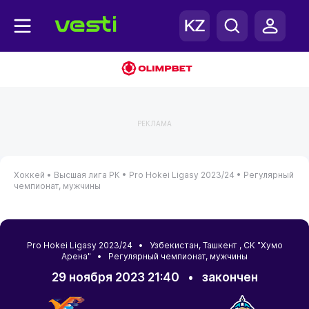
РЕКЛАМА
Хоккей •
Высшая лига РК •
Pro Hokei Ligasy 2023/24 •
Регулярный
чемпионат, мужчины
Pro Hokei Ligasy 2023/24 •
Узбекистан
,
Ташкент
, СК "Хумо
Арена" • Регулярный чемпионат, мужчины
29 ноября 2023 21:40
•
закончен