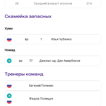
26
Средний возраст игроков
21.4
Скамейка запасных
Хумо
вр
1
Илья Чубенко
Номад
вр
77
Джелал-ад-Дин Амирбеков
Тренеры команд
Евгений Попихин
Федор Полищук