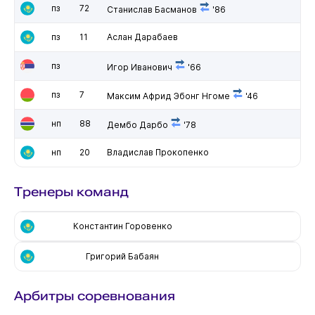
пз
72
Станислав Басманов
'86
пз
11
Аслан Дарабаев
пз
Игор Иванович
'66
пз
7
Максим Африд Эбонг Нгоме
'46
нп
88
Дембо Дарбо
'78
нп
20
Владислав Прокопенко
Тренеры команд
Константин Горовенко
Григорий Бабаян
Арбитры соревнования