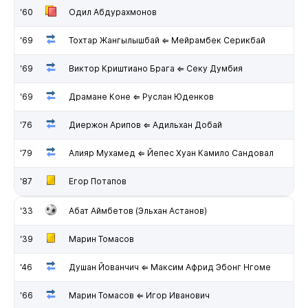
'60
Одил Абдурахмонов
'69
Тохтар Жангылышбай ⇐ Мейрамбек Серикбай
'69
Виктор Криштиано Брага ⇐ Секу Думбия
'69
Драмане Коне ⇐ Руслан Юденков
'76
Диержон Арипов ⇐ Адильхан Добай
'79
Алияр Мухамед ⇐ Йепес Хуан Камило Сандовал
'87
Егор Потапов
'33
Абат Аймбетов (Эльхан Астанов)
'39
Марин Томасов
'46
Душан Йованчич ⇐ Максим Африд Эбонг Нгоме
'66
Марин Томасов ⇐ Игор Иванович