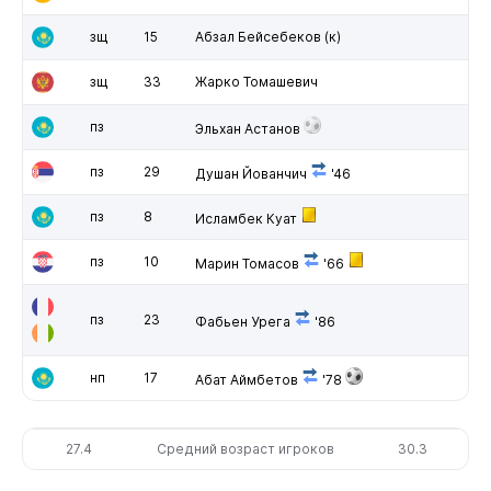
зщ
15
Абзал Бейсебеков
(к)
зщ
33
Жарко Томашевич
пз
Эльхан Астанов
пз
29
Душан Йованчич
'46
пз
8
Исламбек Куат
пз
10
Марин Томасов
'66
пз
23
Фабьен Урега
'86
нп
17
Абат Аймбетов
'78
27.4
Средний возраст игроков
30.3