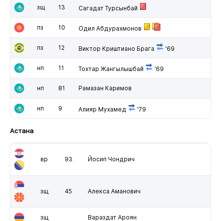
зщ
13
Сагадат Турсынбай
пз
10
Одил Абдурахмонов
пз
12
Виктор Криштиано Брага
'69
нп
11
Тохтар Жангылышбай
'69
нп
81
Рамазан Каримов
нп
9
Алияр Мухамед
'79
Астана
вр
93
Йосип Чондрич
зщ
45
Алекса Аманович
зщ
Вараздат Ароян