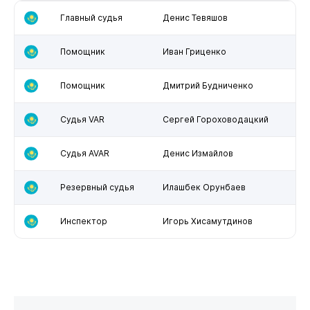
Главный судья
Денис Тевяшов
Помощник
Иван Гриценко
Помощник
Дмитрий Будниченко
Судья VAR
Сергей Гороховодацкий
Судья AVAR
Денис Измайлов
Резервный судья
Илашбек Орунбаев
Инспектор
Игорь Хисамутдинов