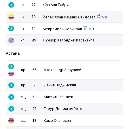
пз
77
Жан Али Пайруз
пз
19
Йепес Хуан Камило Сандовал
'79
пз
14
Мейрамбек Серикбай
'69
нп
89
Жуниор Калонджи Кабананга
Астана
вр
55
Александр Заруцкий
вр
31
Данил Подымский
зщ
5
Михаил Габышев
зщ
27
Тимур Досмагамбетов
зщ
13
Камо Оганесян