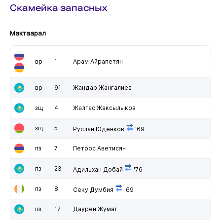
Скамейка запасных
Мактаарал
вр
1
Арам Айрапетян
вр
91
Жандар Жангалиев
зщ
4
Жалгас Жаксылыков
зщ
5
Руслан Юденков
'69
пз
7
Петрос Аветисян
пз
23
Адильхан Добай
'76
пз
8
Секу Думбия
'69
пз
17
Даурен Жумат