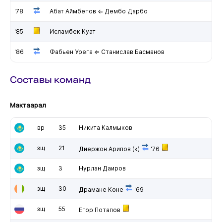
'78
Абат Аймбетов ⇐ Дембо Дарбо
'85
Исламбек Куат
'86
Фабьен Урега ⇐ Станислав Басманов
Составы команд
Мактаарал
вр
35
Никита Калмыков
зщ
21
Диержон Арипов
(к)
'76
зщ
3
Нурлан Даиров
зщ
30
Драмане Коне
'69
зщ
55
Егор Потапов