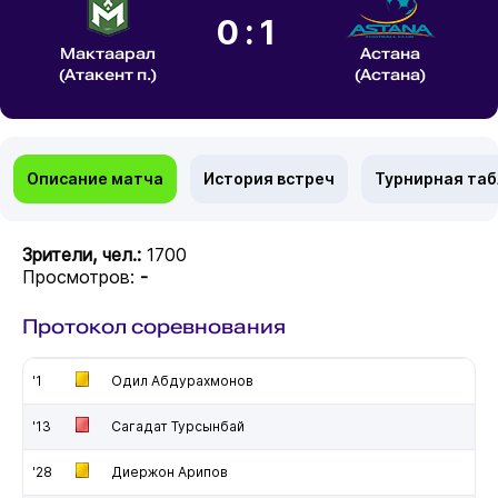
0:1
Мактаарал
Астана
(Атакент п.)
(Астана)
Описание матча
История встреч
Турнирная та
Зрители, чел.:
1700
Просмотров:
-
Протокол соревнования
'1
Одил Абдурахмонов
'13
Сагадат Турсынбай
'28
Диержон Арипов