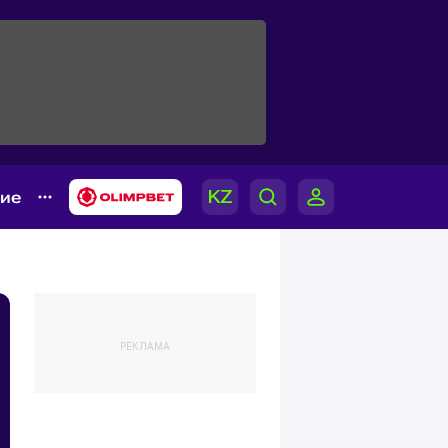
гие
РЕКЛАМА