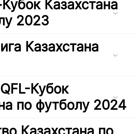
-Кубок Казахстана
лу 2023
ига Казахстана
 QFL-Кубок
на по футболу 2024
во Казахстана по