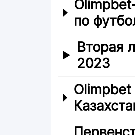
Olimpbet
по футбо
Вторая л
2023
Olimpbet
Казахста
Первенст