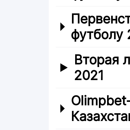
Первенст
футболу 2
Вторая л
2021
Olimpbet
Казахста