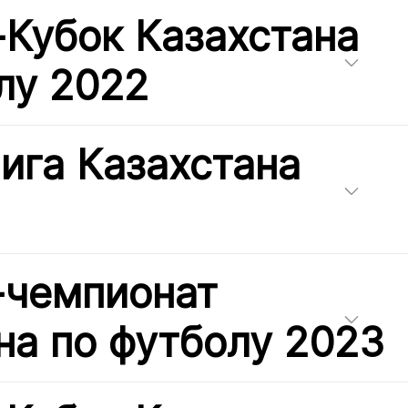
-Кубок Казахстана
лу 2022
ига Казахстана
-чемпионат
на по футболу 2023