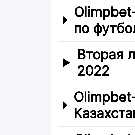
Olimpbet
по футбо
Вторая л
2022
Olimpbet
Казахста