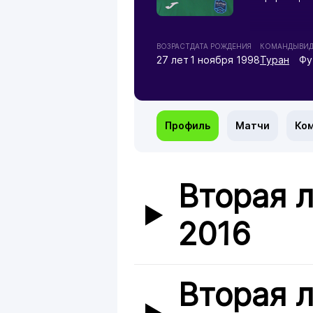
ВОЗРАСТ
ДАТА РОЖДЕНИЯ
КОМАНДЫ
ВИ
27 лет
1 ноября 1998
Туран
Фу
Профиль
Матчи
Ко
Вторая л
2016
Вторая л