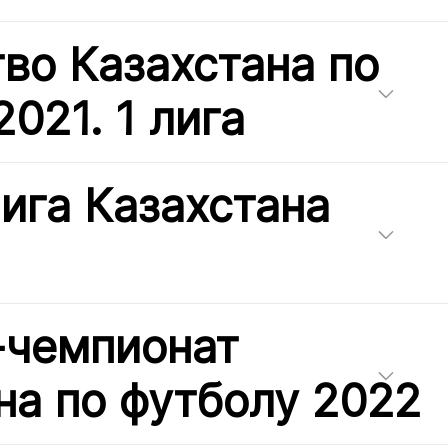
во Казахстана по
021. 1 лига
ига Казахстана
-чемпионат
на по футболу 2022