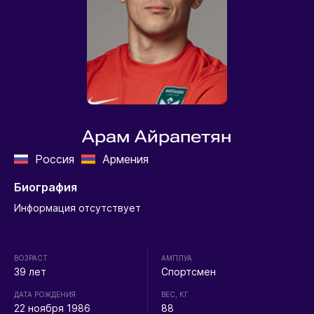
Арам Айрапетян
Россия
Армения
Биография
Информация отсутствует
ВОЗРАСТ
АМПЛУА
39 лет
Спортсмен
ДАТА РОЖДЕНИЯ
ВЕС, КГ
22 ноября 1986
88