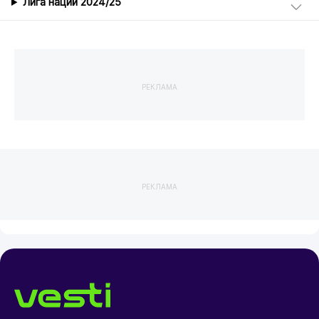
Лига наций 2024/25
РЕКЛАМА
РЕКЛАМА