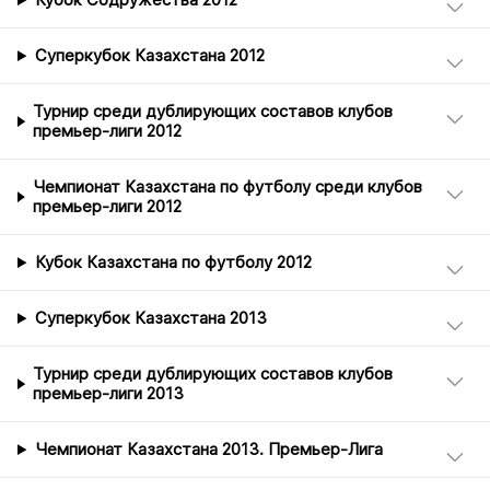
Кубок Содружества 2012
Суперкубок Казахстана 2012
Турнир среди дублирующих составов клубов
премьер-лиги 2012
Чемпионат Казахстана по футболу среди клубов
премьер-лиги 2012
Кубок Казахстана по футболу 2012
Суперкубок Казахстана 2013
Турнир среди дублирующих составов клубов
премьер-лиги 2013
Чемпионат Казахстана 2013. Премьер-Лига