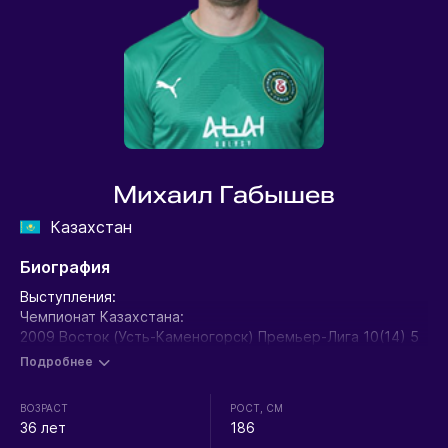
Михаил Габышев
Казахстан
Биография
Выступления:
Чемпионат Казахстана:
2009 Восток (Усть-Каменогорск) Премьер-Лига 10(14) 5
2010 Восток (Усть-Каменогорск) 1 лига 1(18) 14 2 1ж
Подробнее
2011 Восток (Усть-Каменогорск) Премьер-Лига 12(12) 16
3ж, 1всв
ВОЗРАСТ
РОСТ, СМ
36 лет
186
Кубок Казахстана: