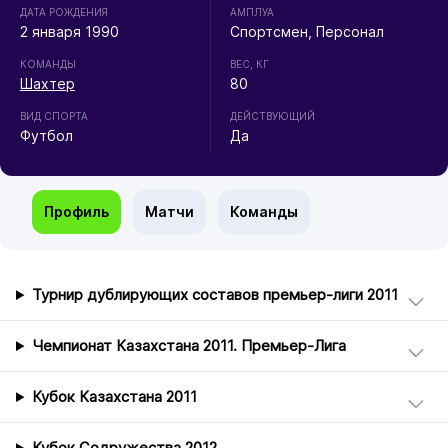
2009 Восток (Усть-Каменогорск) 1/4 2
ДАТА РОЖДЕНИЯ
АМПЛУА
2010 Восток (Усть-Каменогорск) 1/8 0
2 января 1990
Спортсмен, Персонал
2011 Восток (Усть-Каменогорск) 1/16 1
КОМАНДЫ
ВЕС, КГ
Шахтер
80
Другие турниры:
2008 Восток-д (Усть-Каменогорск) Турнир дублеров
ВИД СПОРТА
ДЕЙСТВУЮЩИЙ
8(16) ?
Футбол
Да
2009 Восток-д (Усть-Каменогорск) Турнир дублеров
6(14) 15 2 5ж
2011 Восток-д (Усть-Каменогорск) Турнир дублеров
9(12) 2 1ж
Профиль
Матчи
Команды
Сборные команды:
2010 Казахстан (U-21) Сборы
2011 Казахстан (U-21) Сборы
Турнир дублирующих составов премьер-лиги 2011
2012 Казахстан (U-21) Кубок Содружества 7(12) 2
Чемпионат Казахстана 2011. Премьер-Лига
Достижения:
Командные:
2010 - Победитель 1 лиги Казахстана
Кубок Казахстана 2011