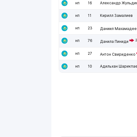
нп
16
Александр Жульди
нп
11
Кирилл Замалиев
нп
23
Даниил Махамадее
нп
76
Данила Пиниди
нп
27
Антон Свириденко
нп
10
Адильхан Шарикпа