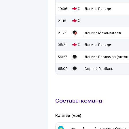
19:06
2
Данила Пиниди
21:15
2
21:25
Даниил Махамадеев
35:21
2
Данила Пиниди
59:27
Даниил Варламов (Антон
65:00
Сергей Горбань
Составы команд
Кулагер (мол)
вр
1
Александр Коваль