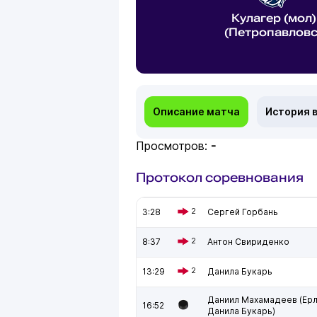
Кулагер (мол)
(Петропавловс
Описание матча
История 
Просмотров:
-
Протокол соревнования
3:28
2
Сергей Горбань
8:37
2
Антон Свириденко
13:29
2
Данила Букарь
Даниил Махамадеев (Ерл
16:52
Данила Букарь)