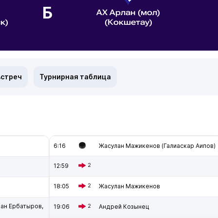
Б
АХ Арлан (мол)
к)
(Кокшетау)
встреч
Турнирная таблица
6:16
Жасулан Мажикенов (Галиаскар Аипов)
12:59
2
18:05
2
Жасулан Мажикенов
ан Ербатыров,
19:06
2
Андрей Козынец