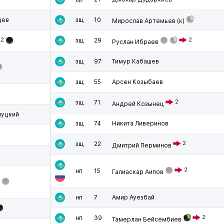
цев
зщ
10
Мирослав Артемьев
(к)
2
зщ
29
2
Руслан Ибраев
зщ
97
Тимур Кабашев
зщ
55
Арсен Козыбаев
зщ
71
2
Андрей Козынец
луцкий
зщ
74
Никита Ливеринов
зщ
22
2
Дмитрий Перминов
2
нп
15
Галиаскар Аипов
нп
7
Амир Ауезбай
нп
39
2
Тамерлан Бейсембиев