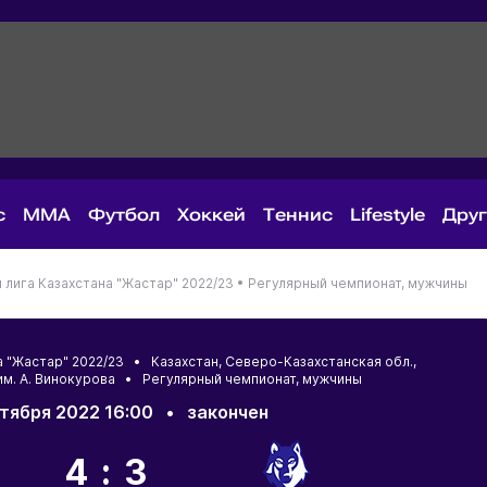
с
MMA
Футбол
Хоккей
Теннис
Lifestyle
Дру
лига Казахстана "Жастар" 2022/23 •
Регулярный чемпионат, мужчины
а "Жастар" 2022/23 •
Казахстан
,
Северо-Казахстанская обл.
,
им. А. Винокурова • Регулярный чемпионат, мужчины
тября 2022 16:00
•
закончен
4:3