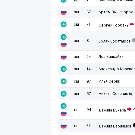
зщ
37
Артем Вышегород
зщ
71
Сергей Горбань
зщ
8
Ерлан Ербатыров
зщ
24
Лев Капкайкин
зщ
14
Александр Красно
зщ
97
Илья Серик
зщ
67
Никита Соляник
(к)
2
нп
94
Данила Букарь
нп
77
Даниил Варламов