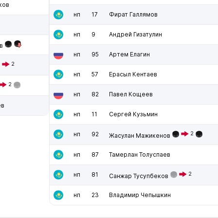
ков
нп
17
Фират Галлямов
нп
9
Андрей Гизатулин
в
нп
95
Артем Елагин
2
2
нп
57
Ерасыл Кентаев
2
нп
82
Павел Кощеев
ев
нп
11
Сергей Кузьмин
нп
92
2
Жасулан Мажикенов
нп
87
Тамерлан Толуспаев
нп
81
2
Санжар Тусупбеков
нп
23
Владимир Чепышкин