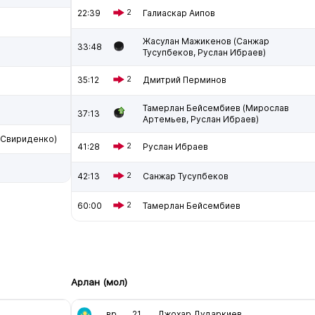
22:39
2
Галиаскар Аипов
Жасулан Мажикенов (Санжар
33:48
Тусупбеков, Руслан Ибраев)
35:12
2
Дмитрий Перминов
Тамерлан Бейсембиев (Мирослав
37:13
Артемьев, Руслан Ибраев)
 Свириденко)
41:28
2
Руслан Ибраев
42:13
2
Санжар Тусупбеков
60:00
2
Тамерлан Бейсембиев
Арлан (мол)
вр
21
Джохар Дударкиев