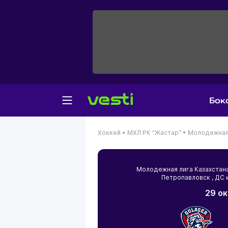
Бок
Хоккей •
МХЛ РК "Жастар" •
Молодежная 
Молодежная лига Казахстан
Петропавловск
, ДС 
29 ок