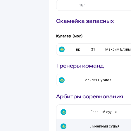
18.1
Скамейка запасных
Кулагер (мол)
вр
31
Максим Елхим
Тренеры команд
Ильгиз Нуриев
Арбитры соревнования
Главный судья
Линейный судья