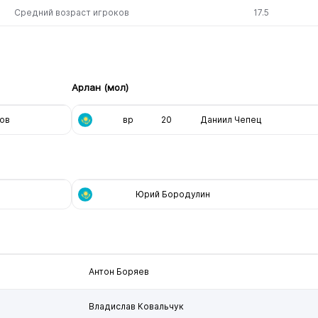
Средний возраст игроков
17.5
Арлан (мол)
ов
вр
20
Даниил Чепец
Юрий Бородулин
Антон Боряев
Владислав Ковальчук