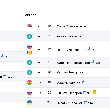
Актобе
в
вр
20
Саша Стаменкович
зщ
12
Алишер Ажимов
4
зщ
22
Владимир Гинайтис
'68
'68
зщ
31
Адильхан Танжариков
'68
зщ
26
Рустам Темирхан
ан
'43
пз
25
Йоахим Адукор
'68
пз
90
Никита Маляров
'46
нп
7
Виталий Балашов
'84