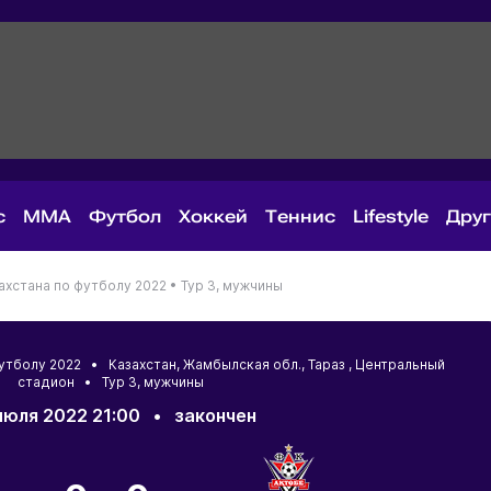
с
MMA
Футбол
Хоккей
Теннис
Lifestyle
Дру
ахстана по футболу 2022 •
Тур 3, мужчины
 футболу 2022 •
Казахстан
,
Жамбылская обл.
,
Тараз
, Центральный
стадион • Тур 3, мужчины
июля 2022 21:00
•
закончен