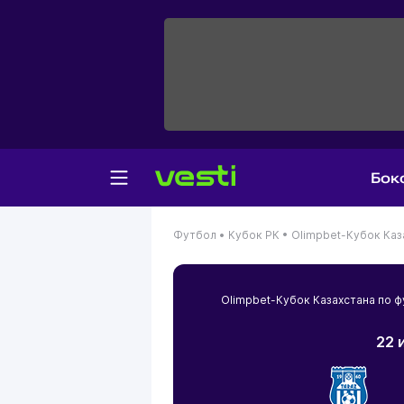
Бок
Футбол •
Кубок РК •
Olimpbet-Кубок Каз
Olimpbet-Кубок Казахстана по
22 