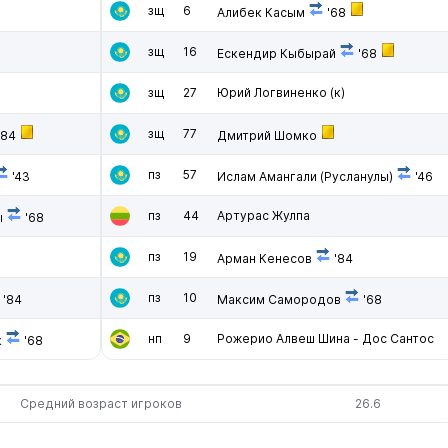
зщ
6
Алибек Касым
'68
зщ
16
Ескендир Кыбырай
'68
зщ
27
Юрий Логвиненко
(к)
зщ
77
'84
Дмитрий Шомко
пз
57
'43
Ислам Амангали (Русланулы)
'46
пз
44
Артурас Жулпа
ы
'68
пз
19
Арман Кенесов
'84
пз
10
'84
Максим Самородов
'68
нп
9
Рожерио Алвеш Шина - Дос Сантос
к
'68
Средний возраст игроков
26.6