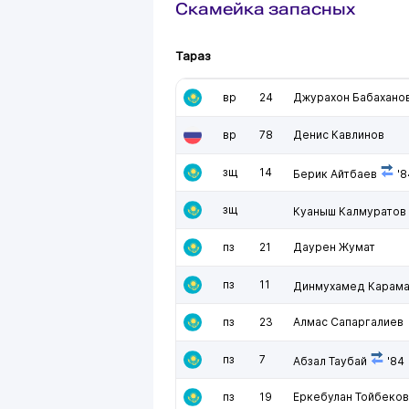
Скамейка запасных
Тараз
вр
24
Джурахон Бабахано
вр
78
Денис Кавлинов
зщ
14
Берик Айтбаев
'8
зщ
Куаныш Калмуратов
пз
21
Даурен Жумат
пз
11
Динмухамед Карам
пз
23
Алмас Сапаргалиев
пз
7
Абзал Таубай
'84
пз
19
Еркебулан Тойбеков