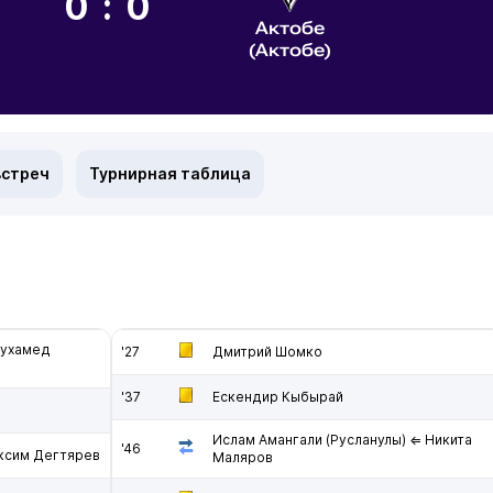
0:0
Актобе
(Актобе)
встреч
Турнирная таблица
мухамед
'27
Дмитрий Шомко
'37
Ескендир Кыбырай
Ислам Амангали (Русланулы) ⇐ Никита
'46
ксим Дегтярев
Маляров