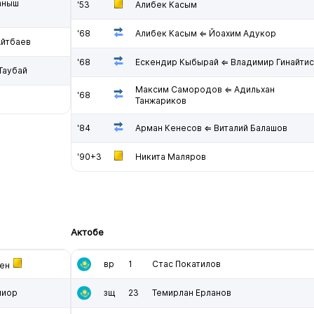
аныш
'53
Алибек Касым
'68
Алибек Касым ⇐ Йоахим Адукор
Айтбаев
'68
Ескендир Кыбырай ⇐ Владимир Гинайтис
Таубай
Максим Самородов ⇐ Адильхан
'68
Танжариков
'84
Арман Кенесов ⇐ Виталий Балашов
'90+3
Никита Маляров
Актобе
вр
1
Стас Покатилов
ен
ниор
зщ
23
Темирлан Ерланов