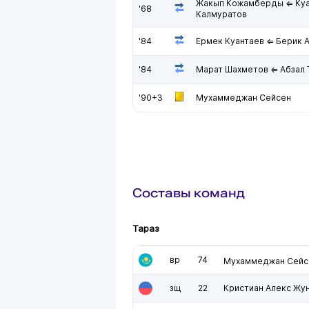
Жакып Кожамберды ⇐ Ку
'68
Калмуратов
'84
Ермек Куантаев ⇐ Берик 
'84
Марат Шахметов ⇐ Абзал 
'90+3
Мухаммеджан Сейсен
Составы команд
Тараз
вр
74
Мухаммеджан Сейс
зщ
22
Кристиан Алекс Жу