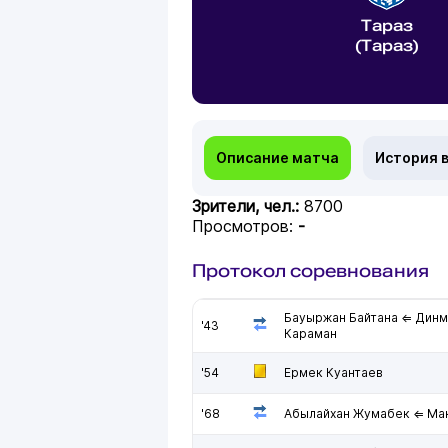
Тараз
(Тараз)
Описание матча
История 
Зрители, чел.:
8700
Просмотров:
-
Протокол соревнования
Бауыржан Байтана ⇐ Дин
'43
Караман
'54
Ермек Куантаев
'68
Абылайхан Жумабек ⇐ Ма