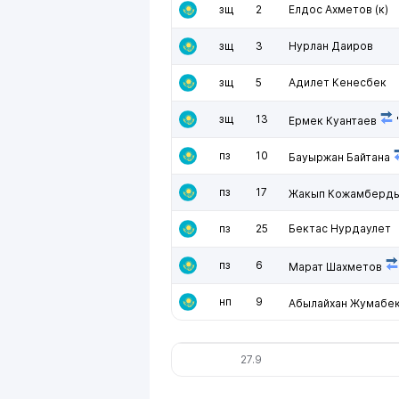
зщ
2
Елдос Ахметов
(к)
зщ
3
Нурлан Даиров
зщ
5
Адилет Кенесбек
зщ
13
Ермек Куантаев
пз
10
Бауыржан Байтана
пз
17
Жакып Кожамберд
пз
25
Бектас Нурдаулет
пз
6
Марат Шахметов
нп
9
Абылайхан Жумабе
27.9