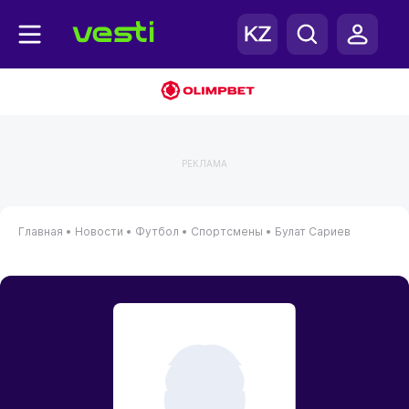
РЕКЛАМА
Главная
•
Новости
•
Футбол
•
Спортсмены
•
Булат Сариев