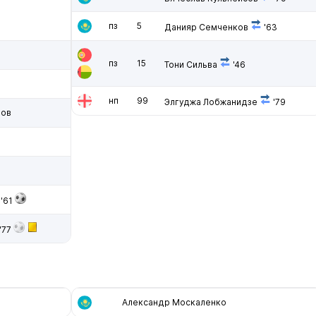
пз
5
Данияр Семченков
'63
пз
15
Тони Сильва
'46
нп
99
Элгуджа Лобжанидзе
'79
нов
'61
'77
Александр Москаленко