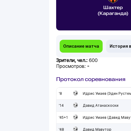
Шахтер
(Караганда)
Описание матча
История 
Зрители, чел.:
600
Просмотров:
-
Протокол соревнования
'8
Идрис Умаев (Эдин Русте
'14
Давид Атанаскоски
'45+1
Идрис Умаев (Давид Маву
'48
Давид Мавутор