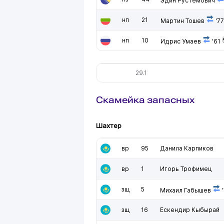
Эдин Рустемович
нп
21
Мартин Тошев
'77
нп
10
Идрис Умаев
'61
29.1
Скамейка запасных
Шахтер
вр
95
Данила Карпиков
вр
1
Игорь Трофимец
зщ
5
Михаил Габышев
'
зщ
16
Ескендир Кыбырай