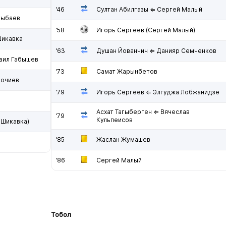
'46
Султан Абилгазы ⇐ Сергей Малый
тыбаев
'58
Игорь Сергеев (Сергей Малый)
Шикавка
'63
Душан Йованчич ⇐ Данияр Семченков
аил Габышев
'73
Самат Жарынбетов
Чочиев
'79
Игорь Сергеев ⇐ Элгуджа Лобжанидзе
Асхат Тагыберген ⇐ Вячеслав
'79
Кульпеисов
 Шикавка)
'85
Жаслан Жумашев
'86
Сергей Малый
Тобол