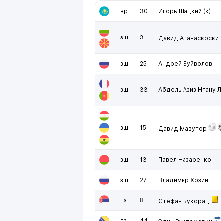
вр
30
Игорь Шацкий
(к)
зщ
3
Давид Атанаскоски
зщ
25
Андрей Буйволов
зщ
33
Абдель Азиз Нгану 
зщ
15
Давид Мавутор
зщ
13
Павел Назаренко
зщ
27
Владимир Хозин
пз
8
Стефан Букорац
пз
44