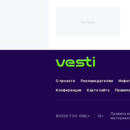
РЕКЛАМА
О проекте
Рекламодателям
Инфог
Конференции
Карта сайта
Правила
Правила и
©2026 ТОО «EML»
|
18+
материал