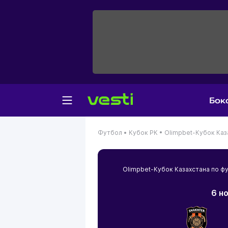
Бок
Футбол •
Кубок РК •
Olimpbet-Кубок Каз
Olimpbet-Кубок Казахстана по 
6 н