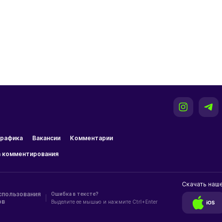
рафика
Вакансии
Комментарии
 комментирования
Скачать наш
спользования
Ошибка в тексте?
|
ов
Выделите ее мышью и нажмите Ctrl+Enter