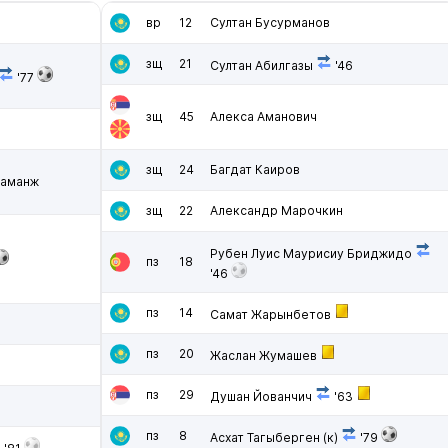
вр
12
Султан Бусурманов
зщ
21
Султан Абилгазы
'46
'77
зщ
45
Алекса Аманович
зщ
24
Багдат Каиров
Ламанж
зщ
22
Александр Марочкин
Рубен Луис Маурисиу Бриджидо
пз
18
'46
пз
14
Самат Жарынбетов
пз
20
Жаслан Жумашев
пз
29
Душан Йованчич
'63
пз
8
Асхат Тагыберген
(к)
'79