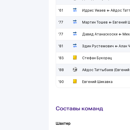
'61
Идрис Умаев ⇐ Айдос Тат
'77
Мартин Тошев ⇐ Евгений 
'77
Давид Атанаскоски ⇐ Мих
'81
Эдин Рустемович ⇐ Алан 
'83
Стефан Букорац
'88
Айдос Таттыбаев (Евгений
'90
Евгений Шикавка
Составы команд
Шахтер