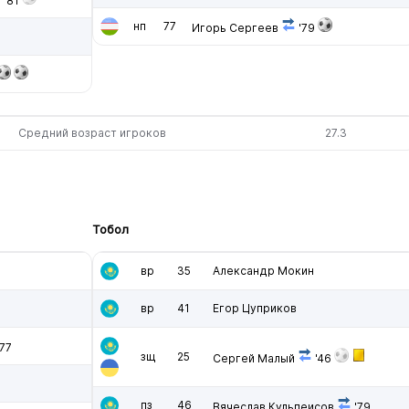
'81
нп
77
Игорь Сергеев
'79
Средний возраст игроков
27.3
Тобол
вр
35
Александр Мокин
вр
41
Егор Цуприков
77
зщ
25
Сергей Малый
'46
пз
46
Вячеслав Кульпеисов
'79