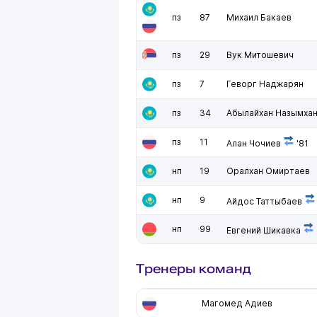
пз
87
Михаил Бакаев
пз
29
Вук Митошевич
пз
7
Геворг Наджарян
пз
34
Абылайхан Назымха
пз
11
Алан Чочиев
'81
нп
19
Оралхан Омиртаев
нп
9
Айдос Таттыбаев
нп
99
Евгений Шикавка
Тренеры команд
Магомед Адиев