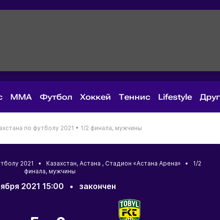
с
MMA
Футбол
Хоккей
Теннис
Lifestyle
Дру
ахстана по футболу 2021 •
1/2 финала, мужчины
футболу 2021 •
Казахстан
,
Астана
, Стадион «Астана Арена» • 1/2
финала, мужчины
оября 2021 15:00
•
закончен