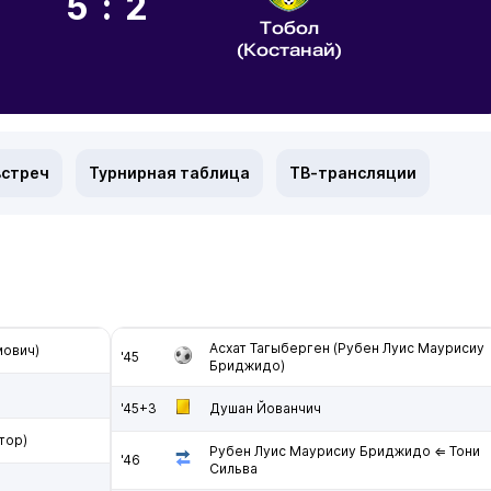
5:2
Тобол
(Костанай)
встреч
Турнирная таблица
ТВ-трансляции
Асхат Тагыберген (Рубен Луис Маурисиу
мович)
'45
Бриджидо)
'45+3
Душан Йованчич
тор)
Рубен Луис Маурисиу Бриджидо ⇐ Тони
'46
Сильва