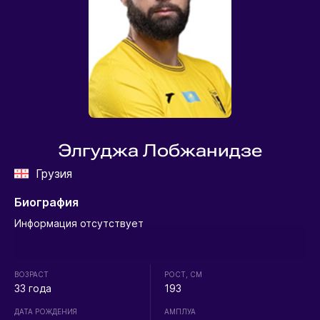
Элгуджа Лобжанидзе
Грузия
Биография
Информация отсутствует
ВОЗРАСТ
РОСТ, СМ
33 года
193
ДАТА РОЖДЕНИЯ
АМПЛУА