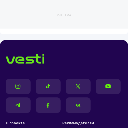
РЕКЛАМА
О проекте
Рекламодателям