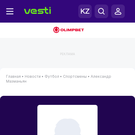
РЕКЛАМА
Главная
•
Новости
•
Футбол
•
Спортсмены
•
Александр
Мазманьян