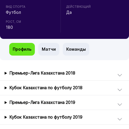
ВИД СПОРТА
ДЕЙСТВУЮЩИЙ
Футбол
Да
РОСТ, СМ
180
Профиль
Матчи
Команды
Премьер-Лига Казахстана 2018
Кубок Казахстана по футболу 2018
Премьер-Лига Казахстана 2019
Кубок Казахстана по футболу 2019