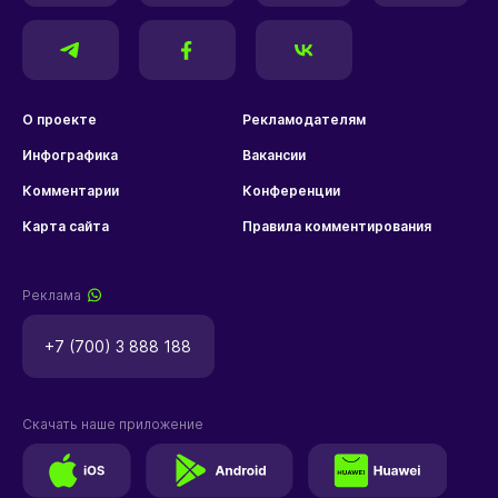
О проекте
Рекламодателям
Инфографика
Вакансии
Комментарии
Конференции
Карта сайта
Правила комментирования
Реклама
+7 (700) 3 888 188
Скачать наше приложение