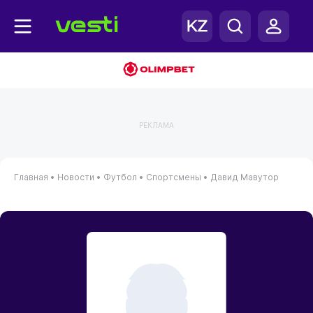
РЕКЛАМА
Главная
•
Новости
•
Футбол
•
Спортсмены
•
Давид Мавутор