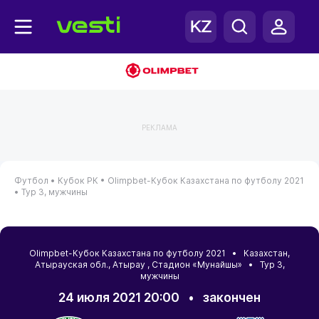
РЕКЛАМА
Футбол •
Кубок РК •
Olimpbet-Кубок Казахстана по футболу 2021
•
Тур 3, мужчины
Olimpbet-Кубок Казахстана по футболу 2021 •
Казахстан
,
Атырауская обл.
,
Атырау
, Стадион «Мунайшы» • Тур 3,
мужчины
24 июля 2021 20:00
•
закончен