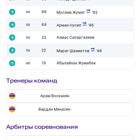
пз
66
Муслим Жумат
'82
пз
64
Арман Нусип
'46
пз
23
Алмас Сапаргалиев
пз
22
Марат Шахметов
'46
нп
19
Абылайхан Жумабек
Тренеры команд
Арам Восканян
Вардан Минасян
Арбитры соревнования