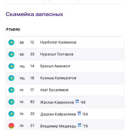
Скамейка запасных
Атырау
вр
12
Нурболат Калменов
вр
35
Нурасыл Тохтаров
зщ
14
Ерасыл Аманжол
зщ
18
Куаныш Калмуратов
пз
17
Азат Ерсалимов
пз
82
Жаслан Каиркенов
'46
пз
20
Даурен Кайраллиев
'64
пз
31
Владимир Медведь
'76