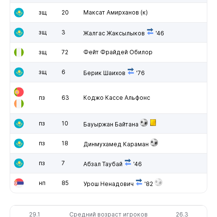
зщ
20
Максат Амирханов
(к)
зщ
3
Жалгас Жаксылыков
'46
зщ
72
Фейт Фрайдей Обилор
зщ
6
Берик Шаихов
'76
пз
63
Коджо Кассе Альфонс
пз
10
Бауыржан Байтана
пз
18
Динмухамед Караман
пз
7
Абзал Таубай
'46
нп
85
Урош Ненадович
'82
29.1
Средний возраст игроков
26.3