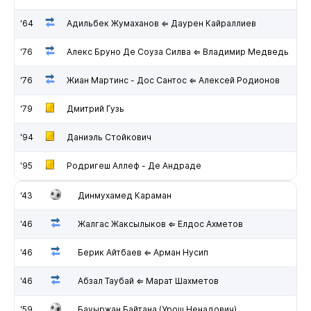
'64
Адильбек Жумаханов ⇐ Даурен Кайраллиев
'76
Алекс Бруно Де Соуза Силва ⇐ Владимир Медведь
'76
Жиан Мартинс - Дос Сантос ⇐ Алексей Родионов
'79
Дмитрий Гузь
'94
Даниэль Стойкович
'95
Родригеш Аллеф - Де Андраде
'43
Динмухамед Караман
'46
Жалгас Жаксылыков ⇐ Елдос Ахметов
'46
Берик Айтбаев ⇐ Арман Нусип
'46
Абзал Таубай ⇐ Марат Шахметов
'59
Бауыржан Байтана (Урош Ненадович)