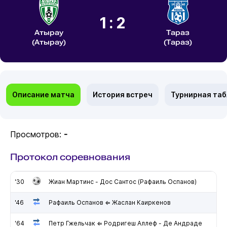
1:2
Атырау
Тараз
(Атырау)
(Тараз)
Описание матча
История встреч
Турнирная та
Просмотров:
-
Протокол соревнования
'30
Жиан Мартинс - Дос Сантос (Рафаиль Оспанов)
'46
Рафаиль Оспанов ⇐ Жаслан Каиркенов
'64
Петр Гжельчак ⇐ Родригеш Аллеф - Де Андраде