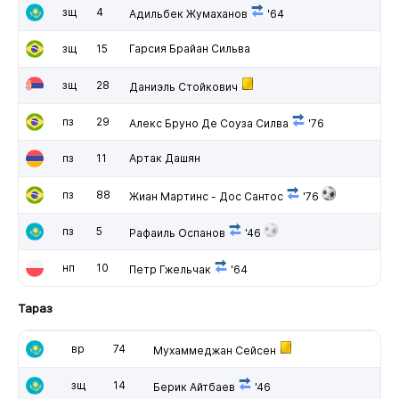
зщ
4
Адильбек Жумаханов
'64
зщ
15
Гарсия Брайан Сильва
зщ
28
Даниэль Стойкович
пз
29
Алекс Бруно Де Соуза Силва
'76
пз
11
Артак Дашян
пз
88
Жиан Мартинс - Дос Сантос
'76
пз
5
Рафаиль Оспанов
'46
нп
10
Петр Гжельчак
'64
Тараз
вр
74
Мухаммеджан Сейсен
зщ
14
Берик Айтбаев
'46