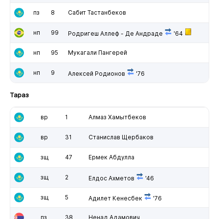
пз
8
Сабит Тастанбеков
нп
99
Родригеш Аллеф - Де Андраде
'64
нп
95
Мукагали Пангерей
нп
9
Алексей Родионов
'76
Тараз
вр
1
Алмаз Хамытбеков
вр
31
Станислав Щербаков
зщ
47
Ермек Абдулла
зщ
2
Елдос Ахметов
'46
зщ
5
Адилет Кенесбек
'76
пз
38
Ненад Адамович