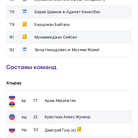
'76
Берик Шаихов ⇐ Адилет Кенесбек
'79
Бауыржан Байтана
'81
Мухаммеджан Сейсен
'82
Урош Ненадович ⇐ Муслим Жумат
Составы команд
Атырау
вр
77
Арам Айрапетян
зщ
22
Кристиан Алекс Жуниор
зщ
33
Дмитрий Гузь
(к)