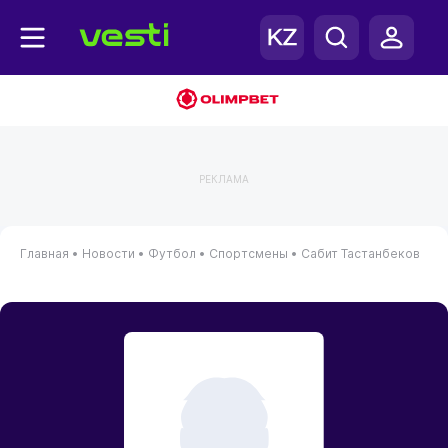
РЕКЛАМА
Главная
•
Новости
•
Футбол
•
Спортсмены
•
Сабит Тастанбеков