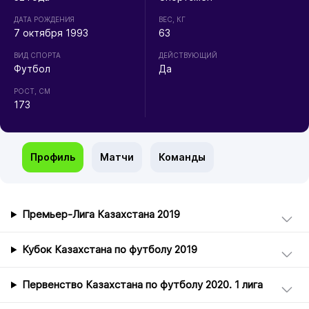
ДАТА РОЖДЕНИЯ
ВЕС, КГ
7 октября 1993
63
ВИД СПОРТА
ДЕЙСТВУЮЩИЙ
Футбол
Да
РОСТ, СМ
173
Профиль
Матчи
Команды
Премьер-Лига Казахстана 2019
Кубок Казахстана по футболу 2019
Первенство Казахстана по футболу 2020. 1 лига