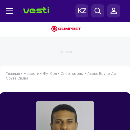
РЕКЛАМА
Главная
•
Новости
•
Футбол
•
Спортсмены
•
Алекс Бруно Де
Соуза Силва