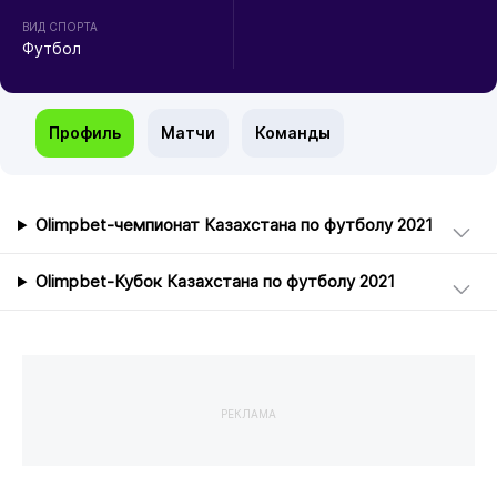
ВИД СПОРТА
Футбол
Профиль
Матчи
Команды
Olimpbet-чемпионат Казахстана по футболу 2021
Olimpbet-Кубок Казахстана по футболу 2021
РЕКЛАМА