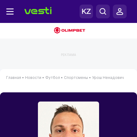
РЕКЛАМА
Главная
•
Новости
•
Футбол
•
Спортсмены
•
Урош Ненадович