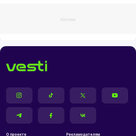
РЕКЛАМА
О проекте
Рекламодателям