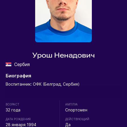
Урош Ненадович
Сербия
Биография
Воспитанник: ОФК (Белград, Сербия)
ВОЗРАСТ
АМПЛУА
32 года
Спортсмен
ДАТА РОЖДЕНИЯ
ДЕЙСТВУЮЩИЙ
28 января 1994
Да