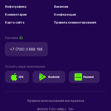
Инфографика
Вакансии
Комментарии
Конференции
Карта сайта
Правила комментирования
Реклама
+7 (700) 3 888 188
Скачать наше приложение
Правила использования материалов
©2026 ТОО «EML»
18+