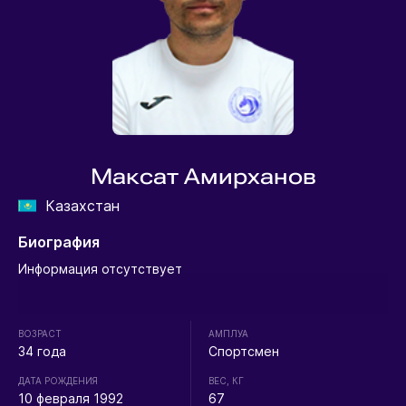
Максат Амирханов
Казахстан
Биография
Информация отсутствует
ВОЗРАСТ
АМПЛУА
34 года
Спортсмен
ДАТА РОЖДЕНИЯ
ВЕС, КГ
10 февраля 1992
67