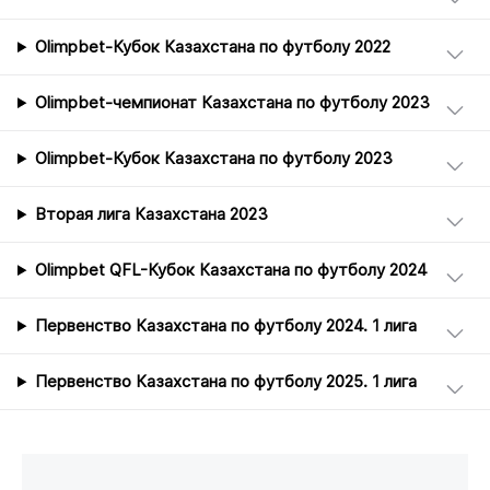
Olimpbet-Кубок Казахстана по футболу 2022
Olimpbet-чемпионат Казахстана по футболу 2023
Olimpbet-Кубок Казахстана по футболу 2023
Вторая лига Казахстана 2023
Olimpbet QFL-Кубок Казахстана по футболу 2024
Первенство Казахстана по футболу 2024. 1 лига
Первенство Казахстана по футболу 2025. 1 лига