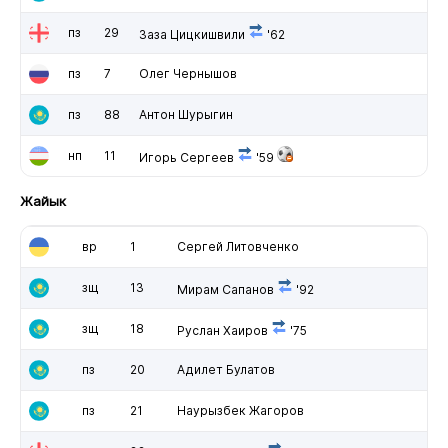
пз
29
Заза Цицкишвили
'62
пз
7
Олег Чернышов
пз
88
Антон Шурыгин
нп
11
Игорь Сергеев
'59
Жайык
вр
1
Сергей Литовченко
зщ
13
Мирам Сапанов
'92
зщ
18
Руслан Хаиров
'75
пз
20
Адилет Булатов
пз
21
Наурызбек Жагоров