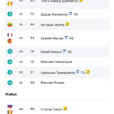
пз
93
Тонго Хамед Думбия
(к)
пз
73
Дидар Жалмукан
'59
пз
44
Артурас Жулпа
пз
94
Эрвейн Мукам
'46
пз
14
Юрий Перцух
'62
пз
10
Максим Самородов
пз
31
Адильхан Танжариков
'73
пз
96
Максим Федин
Жайык
вр
88
Степан Сикач