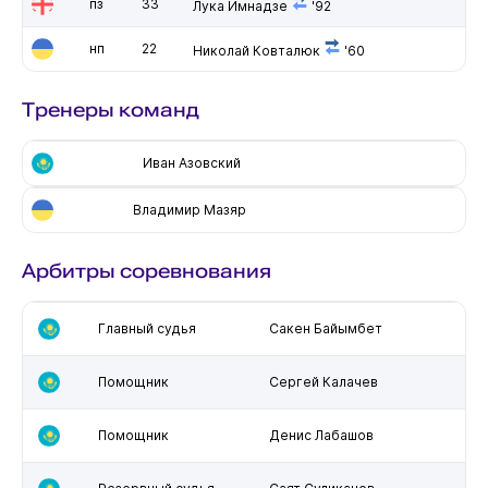
пз
33
Лука Имнадзе
'92
нп
22
Николай Ковталюк
'60
Тренеры команд
Иван Азовский
Владимир Мазяр
Арбитры соревнования
Главный судья
Сакен Байымбет
Помощник
Сергей Калачев
Помощник
Денис Лабашов