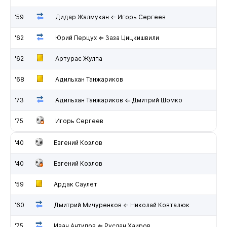
'59
Дидар Жалмукан ⇐ Игорь Сергеев
'62
Юрий Перцух ⇐ Заза Цицкишвили
'62
Артурас Жулпа
'68
Адильхан Танжариков
'73
Адильхан Танжариков ⇐ Дмитрий Шомко
'75
Игорь Сергеев
'40
Евгений Козлов
'40
Евгений Козлов
'59
Ардак Саулет
'60
Дмитрий Мичуренков ⇐ Николай Ковталюк
'75
Иван Антипов ⇐ Руслан Хаиров