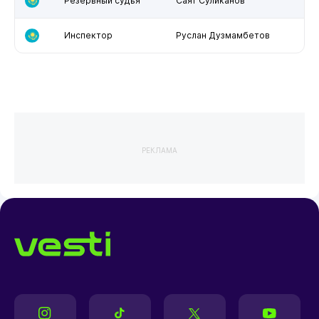
Резервный судья
Саят Суликанов
Инспектор
Руслан Дузмамбетов
РЕКЛАМА