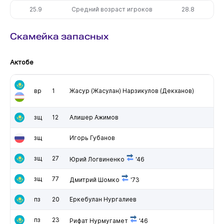
25.9
Средний возраст игроков
28.8
Скамейка запасных
Актобе
вр
1
Жасур (Жасулан) Нарзикулов (Декханов)
зщ
12
Алишер Ажимов
зщ
Игорь Губанов
зщ
27
Юрий Логвиненко
'46
зщ
77
Дмитрий Шомко
'73
пз
20
Еркебулан Нургалиев
пз
23
Рифат Нурмугамет
'46