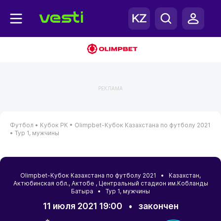
РЕКЛАМА
Футбол •
Кубок РК •
Olimpbet-Кубок Казахстана по футболу 2021
•
Тур 1, мужчины
Olimpbet-Кубок Казахстана по футболу 2021 •
Казахстан
,
Актюбинская обл.
,
Актобе
, Центральный стадион им.Кобланды
Батыра • Тур 1, мужчины
11 июля 2021 19:00
•
закончен