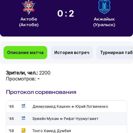
0:2
Актобе
Акжайык
(Актобе)
(Уральск)
Описание матча
История встреч
Турнирная та
Зрители, чел.:
2200
Просмотров:
-
Протокол соревнования
'46
Динмухамед Кашкен ⇐ Юрий Логвиненко
'46
Эрвейн Мукам ⇐ Рифат Нурмугамет
'58
Тонго Хамед Думбия