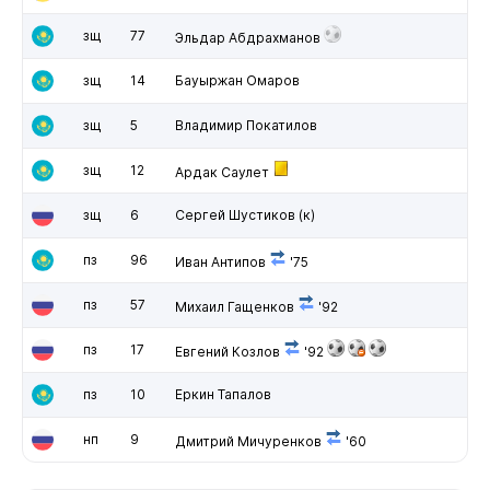
зщ
77
Эльдар Абдрахманов
зщ
14
Бауыржан Омаров
зщ
5
Владимир Покатилов
зщ
12
Ардак Саулет
зщ
6
Сергей Шустиков
(к)
пз
96
Иван Антипов
'75
пз
57
Михаил Гащенков
'92
пз
17
Евгений Козлов
'92
пз
10
Еркин Тапалов
нп
9
Дмитрий Мичуренков
'60