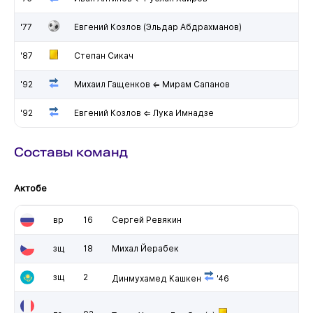
'77
Евгений Козлов (Эльдар Абдрахманов)
'87
Степан Сикач
'92
Михаил Гащенков ⇐ Мирам Сапанов
'92
Евгений Козлов ⇐ Лука Имнадзе
Составы команд
Актобе
вр
16
Сергей Ревякин
зщ
18
Михал Йерабек
зщ
2
Динмухамед Кашкен
'46