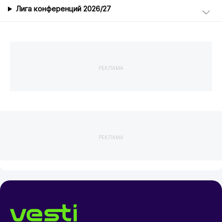
Лига конференций 2026/27
РЕКЛАМА
РЕКЛАМА