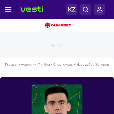
РЕКЛАМА
Главная
•
Новости
•
Футбол
•
Спортсмены
•
Наурызбек Жагоров