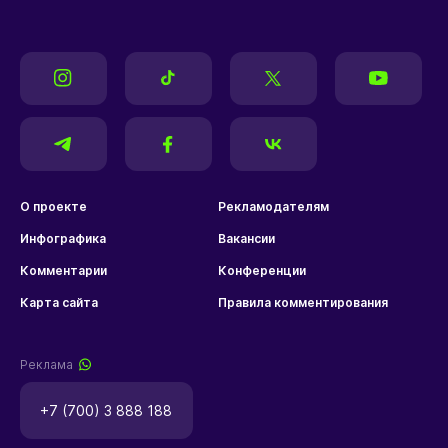
О проекте
Рекламодателям
Инфографика
Вакансии
Комментарии
Конференции
Карта сайта
Правила комментирования
Реклама
+7 (700) 3 888 188