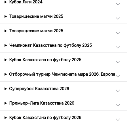
Кубок Лиги 2024
Товарищеские матчи 2025
Товарищеские матчи 2025
Чемпионат Казахстана по футболу 2025
Кубок Казахстана по футболу 2025
Отборочный турнир Чемпионата мира 2026. Европа
Суперкубок Казахстана 2026
Премьер-Лига Казахстана 2026
Кубок Казахстана по футболу 2026