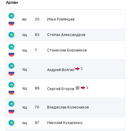
Арлан
вр
30
Илья Румянцев
зщ
63
Степан Александров
зщ
7
Станислав Боровиков
2
зщ
Андрей Волгин
2
зщ
89
Сергей Егоров
зщ
70
Владислав Колесников
зщ
97
Николай Кухаренко