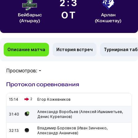
2:3
ОТ
Бейбарыс
Арлан
(Атырау)
(Кокшетау)
Описание матча
История встреч
Турнирная та
Просмотров:
-
Протокол соревнования
15:14
2
Егор Кожевников
Александр Воробьев (Алексей Ишмаметьев,
31:40
Денис Курепанов)
Владимир Боровков (Иван Зинченко,
32:13
Александр Ананичев)