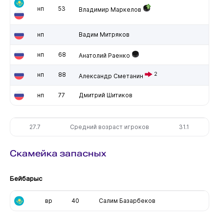
нп
53
Владимир Маркелов
нп
Вадим Митряков
нп
68
Анатолий Раенко
нп
88
2
Александр Сметанин
нп
77
Дмитрий Шитиков
27.7
Средний возраст игроков
31.1
Скамейка запасных
Бейбарыс
вр
40
Салим Базарбеков