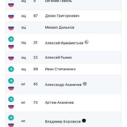
зщ
9
Евгений Гевель
зщ
87
Денис Григоркевич
зщ
Михаил Дыньков
зщ
25
Алексей Ишмаметьев
зщ
23
Алексей Рыжих
зщ
88
Иван Степаненко
нп
65
Александр Ананичев
нп
70
Артем Ананичев
нп
Владимир Боровков