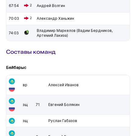
67:54
2
Андрей Волгин
70:03
2
Александр Ханьжин
Владимир Маркелов (Вадим Бердников,
74:03
Артемий Лакиза)
Составы команд
Бейбарыс
вр
Алексей Иванов
зщ
71
Евгений Болякин
зщ
Руслан Габазов