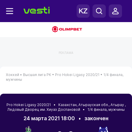
РЕКЛАМА
Хоккей •
Высшая лига РК •
Pro Hokei Ligasy 2020/21 •
1/4 финала,
мужчины
Pro Hokei Ligasy 2020/21 •
Казахстан
,
Атырауская обл.
,
Атырау
,
Ледовый Дворец им. Хиуаз Доспановой • 1/4 финала, мужчины
24 марта 2021 18:00
•
закончен