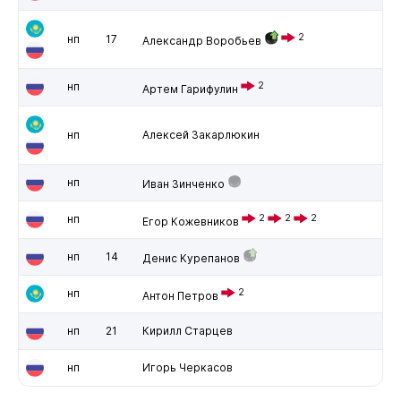
2
нп
17
Александр Воробьев
нп
2
Артем Гарифулин
нп
Алексей Закарлюкин
нп
Иван Зинченко
нп
2
2
2
Егор Кожевников
нп
14
Денис Курепанов
нп
2
Антон Петров
нп
21
Кирилл Старцев
нп
Игорь Черкасов