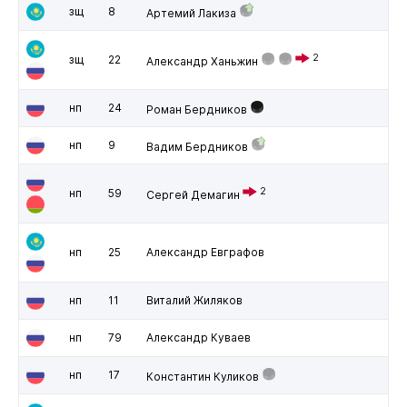
зщ
8
Артемий Лакиза
2
зщ
22
Александр Ханьжин
нп
24
Роман Бердников
нп
9
Вадим Бердников
2
нп
59
Сергей Демагин
нп
25
Александр Евграфов
нп
11
Виталий Жиляков
нп
79
Александр Куваев
нп
17
Константин Куликов