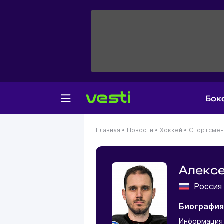
Бок
Главная
•
Новости
•
Хоккей
•
Спортсме
Алекс
Росси
Биография
Информация 