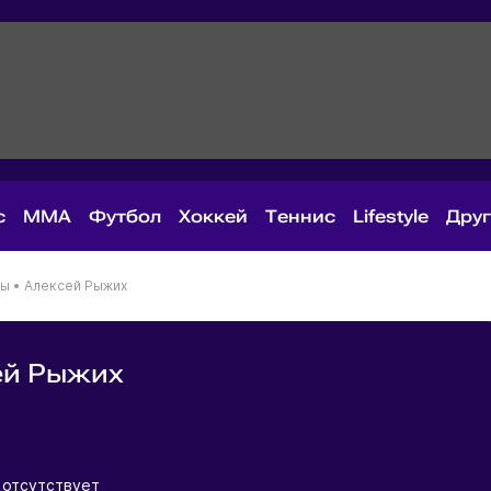
с
MMA
Футбол
Хоккей
Теннис
Lifestyle
Дру
ны
•
Алексей Рыжих
ей Рыжих
я
отсутствует