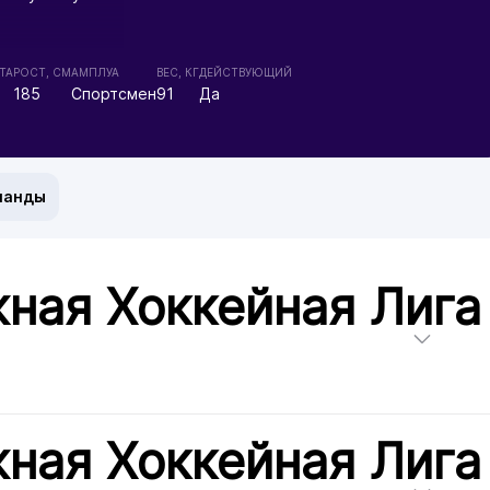
ТА
РОСТ, СМ
АМПЛУА
ВЕС, КГ
ДЕЙСТВУЮЩИЙ
185
Спортсмен
91
Да
манды
ная Хоккейная Лига
ная Хоккейная Лига