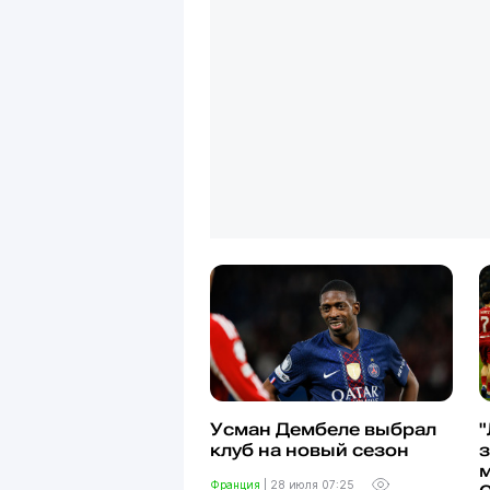
Усман Дембеле выбрал
"
клуб на новый сезон
з
м
Франция
|
28 июля 07:25