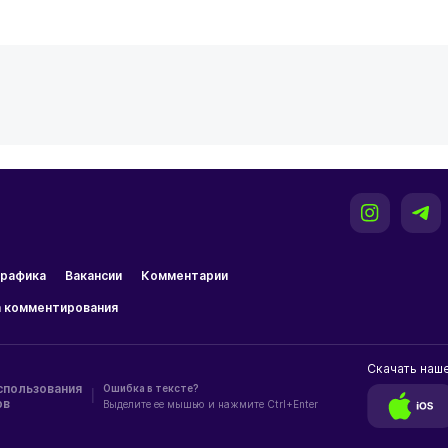
рафика
Вакансии
Комментарии
 комментирования
Скачать наш
спользования
Ошибка в тексте?
|
ов
Выделите ее мышью и нажмите Ctrl+Enter