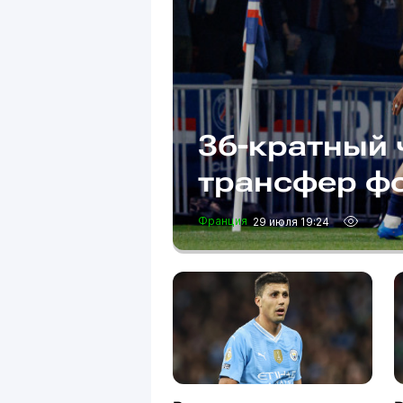
36-кратный 
трансфер ф
Франция
29 июля 19:24