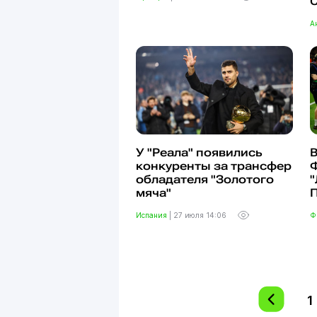
А
У "Реала" появились
конкуренты за трансфер
обладателя "Золотого
"
мяча"
Испания
|
27 июля 14:06
Ф
1