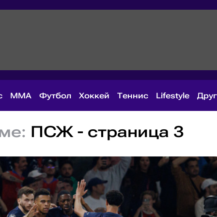
с
MMA
Футбол
Хоккей
Теннис
Lifestyle
Дру
ме:
ПСЖ - страница 3