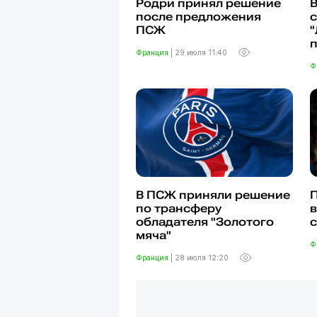
Родри принял решение
после предложения
с
ПСЖ
"
Франция
|
29 июля 11:40
Ф
В ПСЖ приняли решение
по трансферу
в
обладателя "Золотого
мяча"
Ф
Франция
|
28 июля 12:20