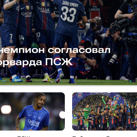
чемпион согласовал
орварда ПСЖ