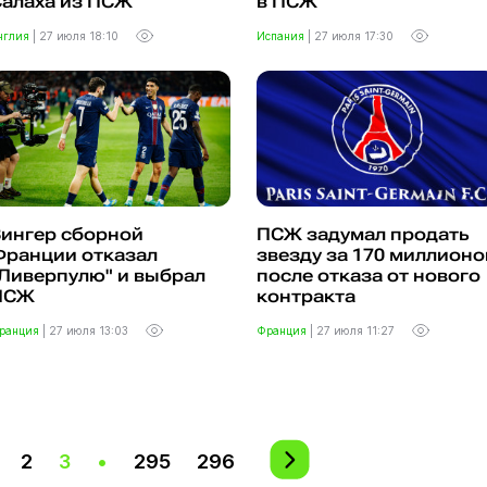
Салаха из ПСЖ
в ПСЖ
нглия
|
27 июля 18:10
Испания
|
27 июля 17:30
Вингер сборной
ПСЖ задумал продать
Франции отказал
звезду за 170 миллионо
Ливерпулю" и выбрал
после отказа от нового
ПСЖ
контракта
ранция
|
27 июля 13:03
Франция
|
27 июля 11:27
2
3
•
295
296