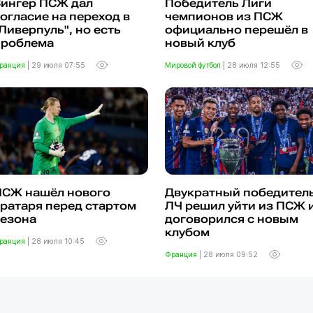
Вингер ПСЖ дал
Победитель Лиги
огласие на переход в
чемпионов из ПСЖ
Ливерпуль", но есть
официально перешёл в
проблема
новый клуб
ранция
|
29 июля 07:55
Мировой футбол
|
28 июля 12:55
ПСЖ нашёл нового
Двукратный победител
ратаря перед стартом
ЛЧ решил уйти из ПСЖ 
сезона
договорился с новым
клубом
ранция
|
28 июля 10:45
Франция
|
28 июля 09:52