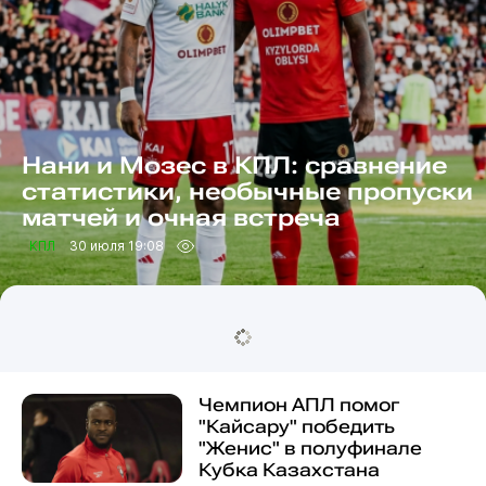
Нани и Мозес в КПЛ: сравнение
статистики, необычные пропуски
матчей и очная встреча
КПЛ
30 июля 19:08
Чемпион АПЛ помог
"Кайсару" победить
"Женис" в полуфинале
Кубка Казахстана