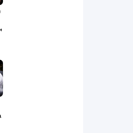
F
и
д