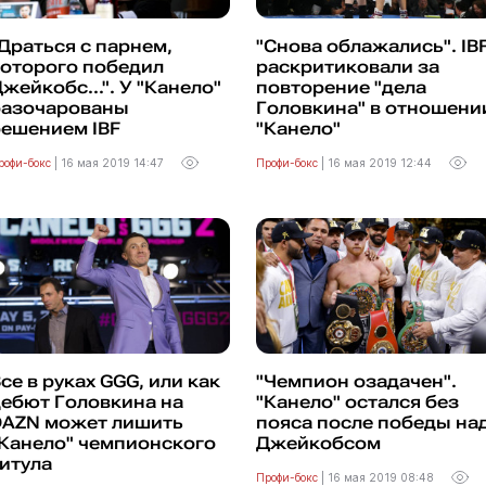
Драться с парнем,
"Снова облажались". IB
которого победил
раскритиковали за
жейкобс...". У "Канело"
повторение "дела
разочарованы
Головкина" в отношени
решением IBF
"Канело"
рофи-бокс
|
16 мая 2019 14:47
Профи-бокс
|
16 мая 2019 12:44
се в руках GGG, или как
"Чемпион озадачен".
ебют Головкина на
"Канело" остался без
DAZN может лишить
пояса после победы на
Канело" чемпионского
Джейкобсом
итула
Профи-бокс
|
16 мая 2019 08:48