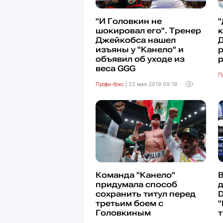
"И Головкин не
"
шокировал его". Тренер
Джейкобса нашел
Д
изъяны у "Канело" и
объявил об уходе из
веса GGG
П
Профи-бокс
|
22 мая 2019 09:19
Команда "Канело"
В
придумала способ
д
сохранить титул перед
третьим боем с
"
Головкиным
т