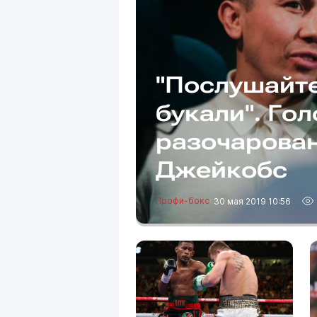
"Послушайте
букали". Го
разочарован
Джейкобс
Профи-бокс
30 мая 2019 10:56