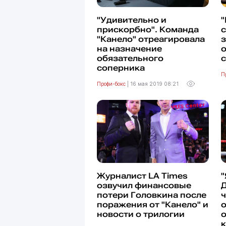
"Удивительно и
"
прискорбно". Команда
"Канело" отреагировала
з
на назначение
обязательного
соперника
П
Профи-бокс
|
16 мая 2019 08:21
Журналист LA Times
"
озвучил финансовые
Д
потери Головкина после
поражения от "Канело" и
о
новости о трилогии
о
к