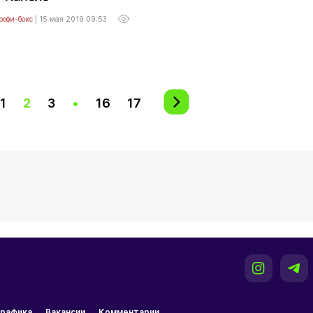
рофи-бокс
|
15 мая 2019 09:53
1
2
3
•
16
17
рафика
Вакансии
Комментарии