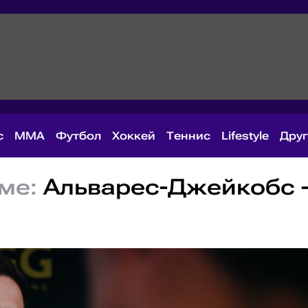
с
MMA
Футбол
Хоккей
Теннис
Lifestyle
Дру
ме:
Альварес-Джейкобс 