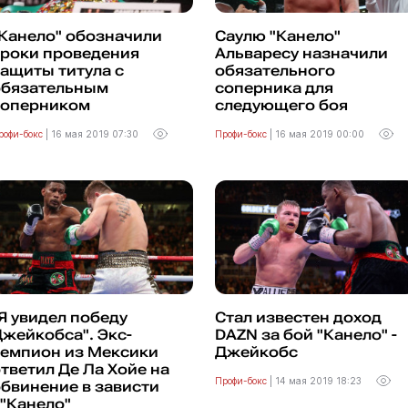
Канело" обозначили
Саулю "Канело"
сроки проведения
Альваресу назначили
ащиты титула с
обязательного
обязательным
соперника для
соперником
следующего боя
рофи-бокс
|
16 мая 2019 07:30
Профи-бокс
|
16 мая 2019 00:00
Я увидел победу
Стал известен доход
жейкобса". Экс-
DAZN за бой "Канело" -
чемпион из Мексики
Джейкобс
тветил Де Ла Хойе на
Профи-бокс
|
14 мая 2019 18:23
бвинение в зависти
"Канело"