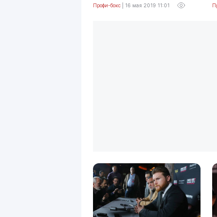
Профи-бокс
|
16 мая 2019 11:01
П