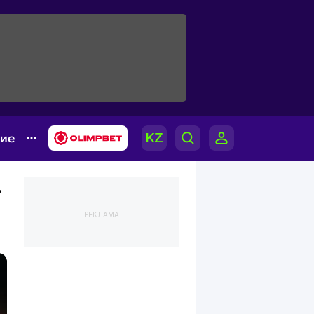
гие
-
РЕКЛАМА