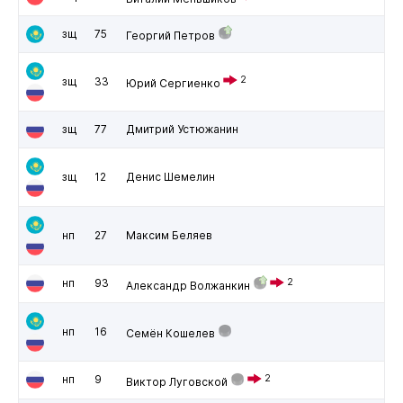
зщ
75
Георгий Петров
2
зщ
33
Юрий Сергиенко
зщ
77
Дмитрий Устюжанин
зщ
12
Денис Шемелин
нп
27
Максим Беляев
нп
93
2
Александр Волжанкин
нп
16
Семён Кошелев
нп
9
2
Виктор Луговской