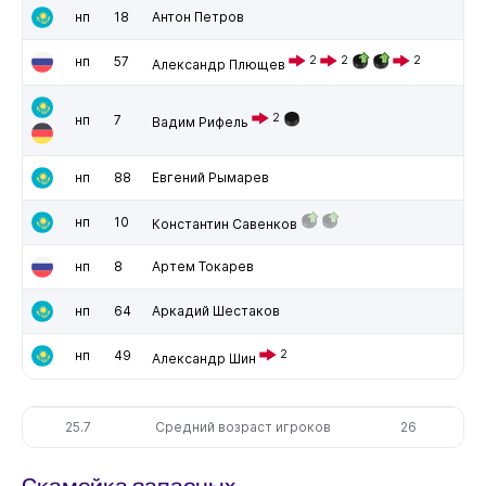
нп
18
Антон Петров
нп
57
2
2
2
Александр Плющев
2
нп
7
Вадим Рифель
нп
88
Евгений Рымарев
нп
10
Константин Савенков
нп
8
Артем Токарев
нп
64
Аркадий Шестаков
нп
49
2
Александр Шин
25.7
Средний возраст игроков
26
Скамейка запасных