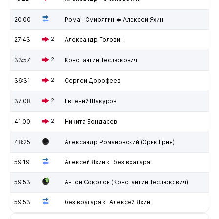
20:00
Роман Смирягин ⇐ Алексей Яхин
27:43
2
Александр Головин
33:57
2
Константин Теслюкович
36:31
2
Сергей Дорофеев
37:08
2
Евгений Шакуров
41:00
2
Никита Бондарев
48:25
Александр Романовский (Эрик Грня)
59:19
Алексей Яхин ⇐ без вратаря
59:53
Антон Соколов (Константин Теслюкович)
59:53
без вратаря ⇐ Алексей Яхин