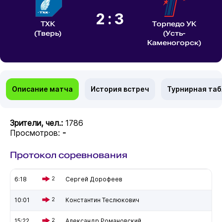
2:3
ТХК
Торпедо УК
(Тверь)
(Усть-
Каменогорск)
Описание матча
История встреч
Турнирная та
Зрители, чел.:
1786
Просмотров:
-
Протокол соревнования
6:18
2
Сергей Дорофеев
10:01
2
Константин Теслюкович
15:22
2
Александр Романовский