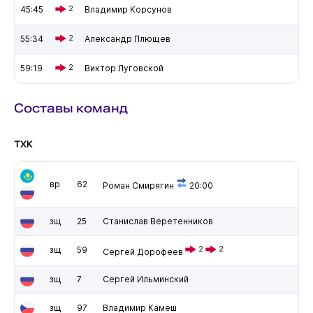
45:45
2
Владимир Корсунов
55:34
2
Александр Плющев
59:19
2
Виктор Луговской
Составы команд
ТХК
вр
62
Роман Смирягин
20:00
зщ
25
Станислав Веретенников
зщ
59
2
2
Сергей Дорофеев
зщ
7
Сергей Ильминский
зщ
97
Владимир Камеш