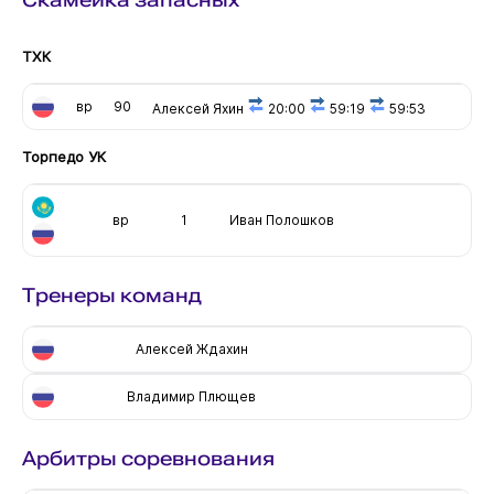
ТХК
вр
90
Алексей Яхин
20:00
59:19
59:53
Торпедо УК
вр
1
Иван Полошков
Тренеры команд
Алексей Ждахин
Владимир Плющев
Арбитры соревнования