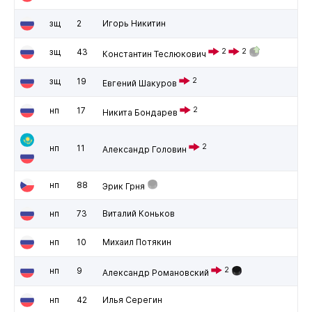
зщ
2
Игорь Никитин
зщ
43
2
2
Константин Теслюкович
зщ
19
2
Евгений Шакуров
нп
17
2
Никита Бондарев
2
нп
11
Александр Головин
нп
88
Эрик Грня
нп
73
Виталий Коньков
нп
10
Михаил Потякин
нп
9
2
Александр Романовский
нп
42
Илья Серегин