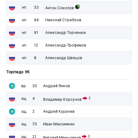
нп
33
Антон Соколов
нп
94
Николай Стребков
нп
91
Александр Торченюк
нп
12
Александр Трофимов
нп
8
Александр Швецов
Торпедо УК
вр
20
Андрей Янков
зщ
4
2
Владимир Корсунов
зщ
2
Андрей Курачев
зщ
70
Иван Максимкин
зщ
21
2
Виталий Меньшиков