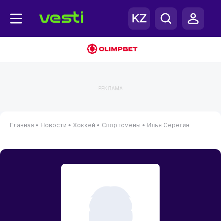
РЕКЛАМА
Главная
•
Новости
•
Хоккей
•
Спортсмены
•
Илья Серегин