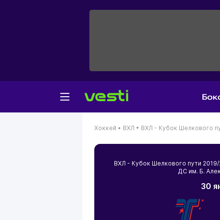
Бок
Хоккей •
ВХЛ •
ВХЛ - Кубок Шелкового п
ВХЛ - Кубок Шелкового пути 201
ДС им. Б. Ал
30 я