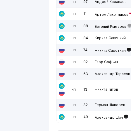
нп
97
Андрей Караваев
нп
11
Артем Лихотников
нп
88
Евгений Рымарев
нп
84
Кирилл Савицкий
нп
74
Никита Сироткин
нп
92
Егор Софьин
нп
63
Александр Тарасов
нп
13
Никита Титов
нп
32
Герман Шапорев
нп
49
Александр Шин