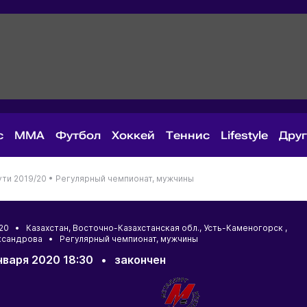
с
MMA
Футбол
Хоккей
Теннис
Lifestyle
Дру
ути 2019/20 •
Регулярный чемпионат, мужчины
9/20 •
Казахстан
,
Восточно-Казахстанская обл.
,
Усть-Каменогорск
,
ександрова • Регулярный чемпионат, мужчины
нваря 2020 18:30
•
закончен