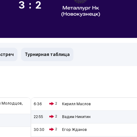
3:2
Металлург Нк
(Новокузнецк)
встреч
Турнирная таблица
й Молодцов,
6:36
2
Кирилл Маслов
22:55
2
Вадим Никитин
30:30
2
Егор Жданов