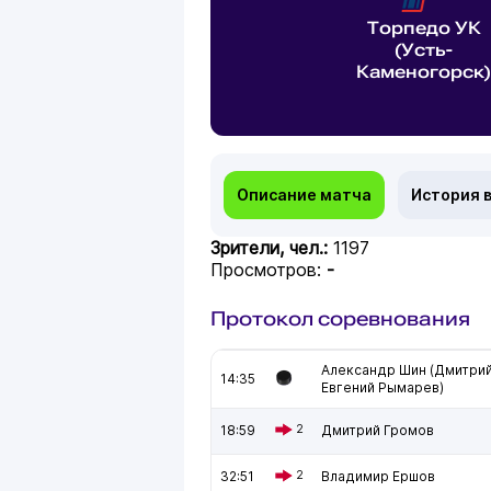
Торпедо УК
(Усть-
Каменогорск)
Описание матча
История 
Зрители, чел.:
1197
Просмотров:
-
Протокол соревнования
Александр Шин (Дмитри
14:35
Евгений Рымарев)
18:59
2
Дмитрий Громов
32:51
2
Владимир Ершов