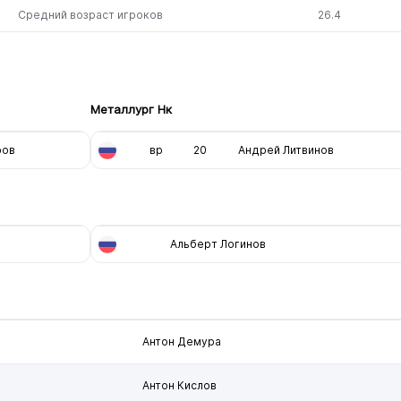
Средний возраст игроков
26.4
Металлург Нк
ров
вр
20
Андрей Литвинов
Альберт Логинов
Антон Демура
Антон Кислов