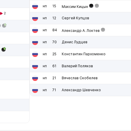
нп
15
Максим Кицын
2
нп
12
Сергей Купцов
нп
84
Александр А. Локтев
нп
70
Денис Лудцев
нп
25
Константин Пархоменко
нп
61
Валерий Поляков
нп
21
Вячеслав Скобелев
нп
71
Александр Шевченко