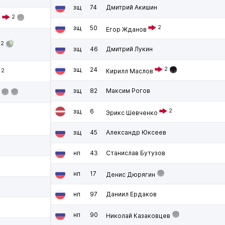
зщ
74
Дмитрий Акишин
2
в
зщ
50
2
Егор Жданов
2
зщ
46
Дмитрий Лукин
зщ
24
2
2
Кирилл Маслов
зщ
82
Максим Рогов
зщ
6
2
Эрикс Шевченко
зщ
45
Александр Юксеев
нп
43
Станислав Бутузов
нп
17
Денис Дюрягин
нп
97
Даниил Ердаков
нп
90
Николай Казаковцев