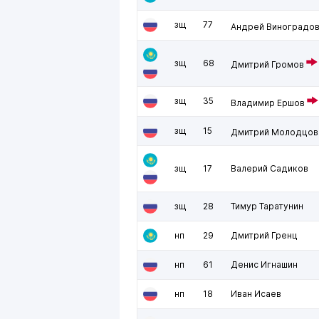
зщ
77
Андрей Виноградо
зщ
68
Дмитрий Громов
зщ
35
Владимир Ершов
зщ
15
Дмитрий Молодцов
зщ
17
Валерий Садиков
зщ
28
Тимур Таратунин
нп
29
Дмитрий Гренц
нп
61
Денис Игнашин
нп
18
Иван Исаев