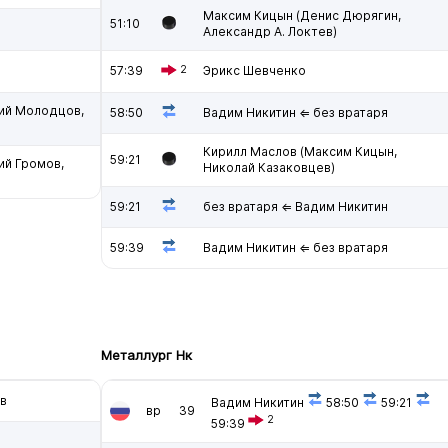
Максим Кицын (Денис Дюрягин,
51:10
Александр А. Локтев)
57:39
2
Эрикс Шевченко
ий Молодцов,
58:50
Вадим Никитин ⇐ без вратаря
Кирилл Маслов (Максим Кицын,
59:21
ий Громов,
Николай Казаковцев)
59:21
без вратаря ⇐ Вадим Никитин
59:39
Вадим Никитин ⇐ без вратаря
Металлург Нк
в
Вадим Никитин
58:50
59:21
вр
39
2
59:39