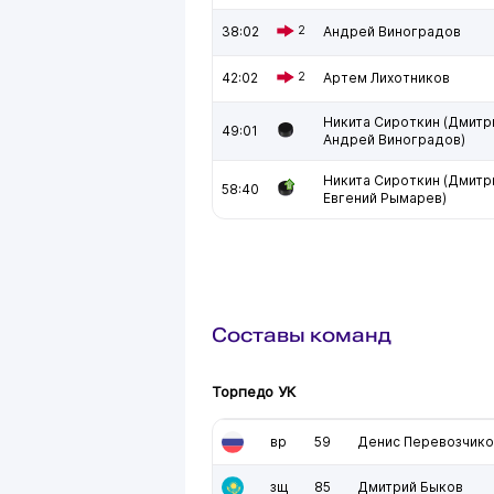
38:02
2
Андрей Виноградов
42:02
2
Артем Лихотников
Никита Сироткин (Дмитр
49:01
Андрей Виноградов)
Никита Сироткин (Дмитр
58:40
Евгений Рымарев)
Составы команд
Торпедо УК
вр
59
Денис Перевозчико
зщ
85
Дмитрий Быков