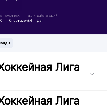
СТ, СМ
АМПЛУА
ВЕС, КГ
ДЕЙСТВУЮЩИЙ
80
Спортсмен
84
Да
манды
Хоккейная Лига
Хоккейная Лига