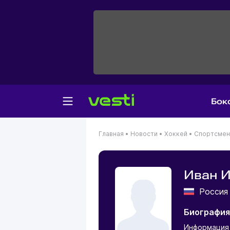
Бок
Главная
•
Новости
•
Хоккей
•
Спортсме
Иван 
Росси
Биография
Информация