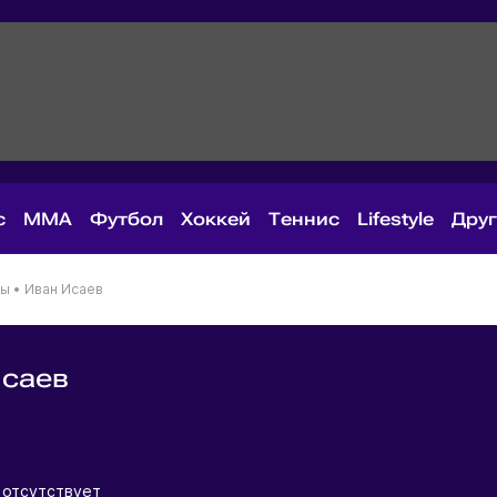
с
MMA
Футбол
Хоккей
Теннис
Lifestyle
Дру
ны
•
Иван Исаев
Исаев
я
 отсутствует