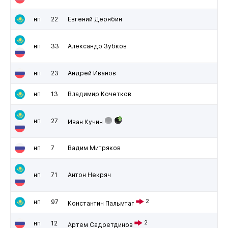
нп
22
Евгений Дерябин
нп
33
Александр Зубков
нп
23
Андрей Иванов
нп
13
Владимир Кочетков
нп
27
Иван Кучин
нп
7
Вадим Митряков
нп
71
Антон Некряч
нп
97
2
Константин Пальмтаг
нп
12
2
Артем Садретдинов