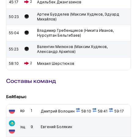
45:17
2
Адильбек Джангазинов
Артем Бурделев (Максим Худяков, Эдуард
50:23
Михайлов)
Владимир Гребенщиков (Никита Иванов,
55:04
Нурсултан Бельгибаев)
Валентин Милюков (Максим Худяков,
55:23
Александр Архипов)
58:10
2
Михаил Шерстюков
Составы команд
Бейбарыс
вр
1
Дмитрий Волошин
58:10
58:41
59:17
зщ
9
Евгений Болякин