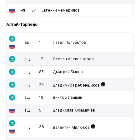
нп
37
Евгений Чемерилов
Алтай-Торпедо
вр
1
Павел Полуэктов
зщ
17
Степан Александров
зщ
85
Дмитрий Быков
зщ
70
Владимир Гребенщиков
зщ
19
Виктор Ивашин
зщ
5
Владислав Кузьмичев
зщ
36
Валентин Милюков