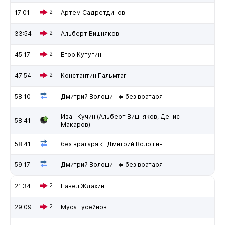
17:01
2
Артем Садретдинов
33:54
2
Альберт Вишняков
45:17
2
Егор Кутугин
47:54
2
Константин Пальмтаг
58:10
Дмитрий Волошин ⇐ без вратаря
Иван Кучин (Альберт Вишняков, Денис
58:41
Макаров)
58:41
без вратаря ⇐ Дмитрий Волошин
59:17
Дмитрий Волошин ⇐ без вратаря
21:34
2
Павел Ждахин
29:09
2
Муса Гусейнов