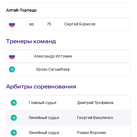
Алтай-Торпедо
вр
75
Сергей Борисов
Тренеры команд
Александр Истомин
Ерлан Сагымбаев
Арбитры соревнования
Главный судья
Дмитрий Трофимов
Линейный судья
Георгий Вакуленко
Линейный судья
Роман Воронин