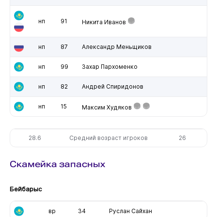
нп
91
Никита Иванов
нп
87
Александр Меньщиков
нп
99
Захар Пархоменко
нп
82
Андрей Спиридонов
нп
15
Максим Худяков
28.6
Средний возраст игроков
26
Скамейка запасных
Бейбарыс
вр
34
Руслан Сайхан