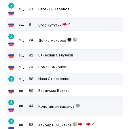
зщ
73
Евгений Жаренов
зщ
8
2
Егор Кутугин
зщ
24
Денис Макаров
зщ
82
Вячеслав Селуянов
зщ
70
Роман Смирнов
зщ
88
Иван Степаненко
нп
89
Владимир Бакика
нп
44
Константин Баранов
4
2
нп
83
Альберт Вишняков