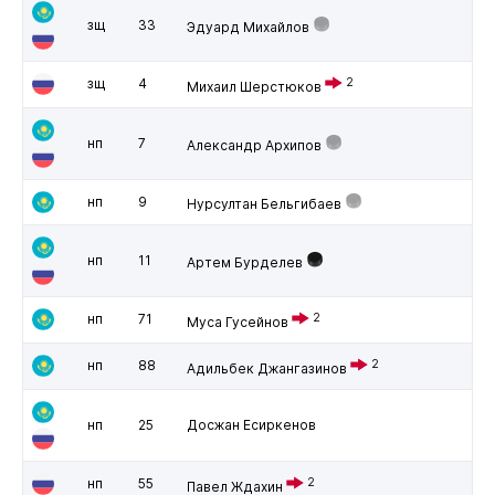
зщ
33
Эдуард Михайлов
зщ
4
2
Михаил Шерстюков
нп
7
Александр Архипов
нп
9
Нурсултан Бельгибаев
нп
11
Артем Бурделев
нп
71
2
Муса Гусейнов
нп
88
2
Адильбек Джангазинов
нп
25
Досжан Есиркенов
нп
55
2
Павел Ждахин