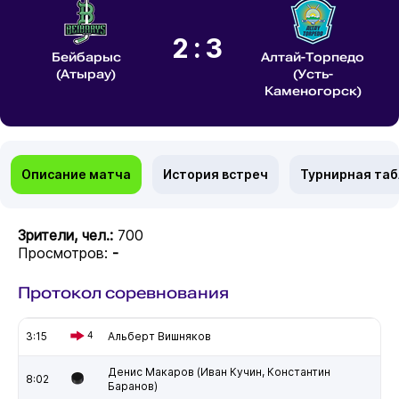
2:3
Бейбарыс
Алтай-Торпедо
(Атырау)
(Усть-
Каменогорск)
Описание матча
История встреч
Турнирная та
Зрители, чел.:
700
Просмотров:
-
Протокол соревнования
3:15
4
Альберт Вишняков
Денис Макаров (Иван Кучин, Константин
8:02
Баранов)