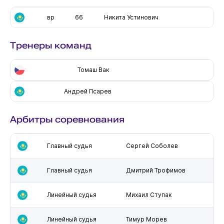
вр
66
Никита Устинович
Тренеры команд
Томаш Вак
Андрей Псарев
Арбитры соревнования
Главный судья
Сергей Соболев
Главный судья
Дмитрий Трофимов
Линейный судья
Михаил Ступак
Линейный судья
Тимур Морев