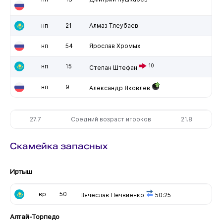
нп
21
Алмаз Тлеубаев
нп
54
Ярослав Хромых
нп
15
10
Степан Штефан
нп
9
Александр Яковлев
27.7
Средний возраст игроков
21.8
Скамейка запасных
Иртыш
вр
50
Вячеслав Нечвиенко
50:25
Алтай-Торпедо