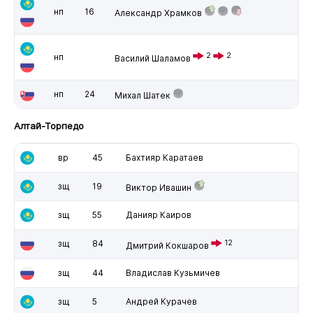
нп
16
Александр Храмков
2
2
нп
Василий Шаламов
нп
24
Михал Шатек
Алтай-Торпедо
вр
45
Бахтияр Каратаев
зщ
19
Виктор Ивашин
зщ
55
Данияр Каиров
зщ
84
12
Дмитрий Кокшаров
зщ
44
Владислав Кузьмичев
зщ
5
Андрей Курачев