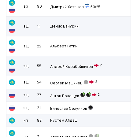
вр
90
Дмитрий Хозяшев
50:25
зщ
11
Денис Бачурин
зщ
22
Альберт Гатин
2
зщ
55
Андрей Корабейников
зщ
54
2
Сергей Машинец
зщ
77
2
Антон Полещук
зщ
21
Вячеслав Селуянов
нп
82
Рустем Айдаш
нп
7