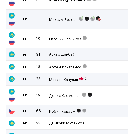
Александр Архипов
нп
Максим Беляев
нп
10
Евгений Гасников
нп
91
Аскар Данбай
нп
18
Артём Игнатенко
нп
23
2
Михаил Качулин
нп
15
Денис Клемешов
нп
66
Робин Коварж
нп
25
Дмитрий Митенков