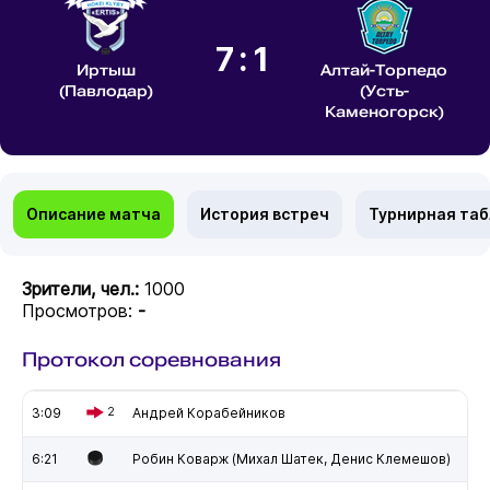
7:1
Иртыш
Алтай-Торпедо
(Павлодар)
(Усть-
Каменогорск)
Описание матча
История встреч
Турнирная та
Зрители, чел.:
1000
Просмотров:
-
Протокол соревнования
3:09
2
Андрей Корабейников
6:21
Робин Коварж (Михал Шатек, Денис Клемешов)