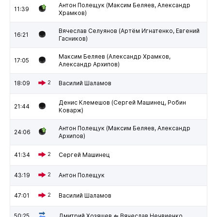
Антон Полещук (Максим Беляев, Александр
11:39
Храмков)
Вячеслав Селуянов (Артём Игнатенко, Евгений
16:21
Гасников)
Максим Беляев (Александр Храмков,
17:05
Александр Архипов)
18:09
2
Василий Шаламов
Денис Клемешов (Сергей Машинец, Робин
21:44
Коварж)
Антон Полещук (Максим Беляев, Александр
24:06
Архипов)
41:34
2
Сергей Машинец
43:19
2
Антон Полещук
47:01
2
Василий Шаламов
50:25
Дмитрий Хозяшев ⇐ Вячеслав Нечвиенко