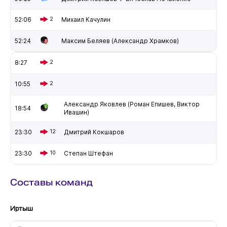
52:06
2
Михаил Качулин
52:24
Максим Беляев (Александр Храмков)
8:27
2
10:55
2
Александр Яковлев (Роман Епишев, Виктор
18:54
Ивашин)
23:30
12
Дмитрий Кокшаров
23:30
10
Степан Штефан
Составы команд
Иртыш