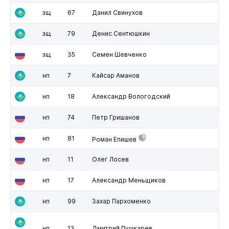
зщ
67
Данил Свинухов
зщ
79
Денис Сентюшкин
зщ
35
Семен Шевченко
нп
7
Кайсар Аманов
нп
18
Александр Вологодский
нп
74
Петр Гришанов
нп
81
Роман Епишев
нп
11
Олег Лосев
нп
17
Александр Меньщиков
нп
99
Захар Пархоменко
нп
13
Дмитрий Пушкарев