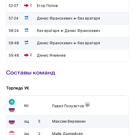
52:07
2
Егор Попов
57:24
Денис Франскевич ⇐ без вратаря
58:24
без вратаря ⇐ Денис Франскевич
58:48
Денис Франскевич ⇐ без вратаря
59:48
2
Денис Ячменев
Составы команд
Торпедо УК
вр
Павел Полуэктов
зщ
5
Максим Веревкин
зщ
2
Майк Далхейсен