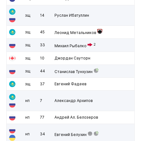
зщ
14
Руслан Ибатуллин
зщ
45
Леонид Метальников
зщ
33
2
Михаил Рыбалко
зщ
10
Джордан Сауторн
зщ
44
Станислав Тунхузин
зщ
37
Евгений Фадеев
нп
7
Александр Архипов
нп
77
Андрей Ал. Белозеров
нп
34
Евгений Белухин