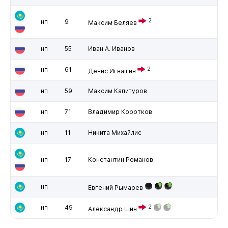
2
нп
9
Максим Беляев
нп
55
Иван А. Иванов
нп
61
2
Денис Игнашин
нп
59
Максим Капитуров
нп
71
Владимир Коротков
нп
11
Никита Михайлис
нп
17
Константин Романов
нп
Евгений Рымарев
нп
49
2
Александр Шин