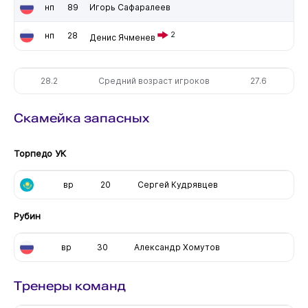
нп
89
Игорь Сафаралеев
нп
28
2
Денис Ячменев
28.2
Средний возраст игроков
27.6
Скамейка запасных
Торпедо УК
вр
20
Сергей Кудрявцев
Рубин
вр
30
Александр Хомутов
Тренеры команд