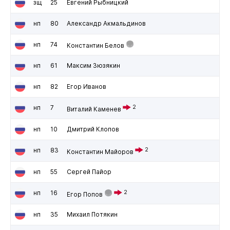
зщ
25
Евгений Рыбницкий
нп
80
Александр Акмальдинов
нп
74
Константин Белов
нп
61
Максим Зюзякин
нп
82
Егор Иванов
нп
7
2
Виталий Каменев
нп
10
Дмитрий Клопов
нп
83
2
Константин Майоров
нп
55
Сергей Пайор
нп
16
2
Егор Попов
нп
35
Михаил Потякин