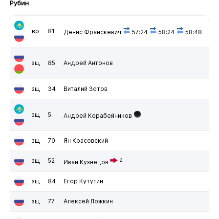
Рубин
вр
81
Денис Франскевич
57:24
58:24
58:48
зщ
85
Андрей Антонов
зщ
34
Виталий Зотов
зщ
5
Андрей Корабейников
зщ
70
Ян Красовский
зщ
52
2
Иван Кузнецов
зщ
84
Егор Кутугин
зщ
77
Алексей Ложкин