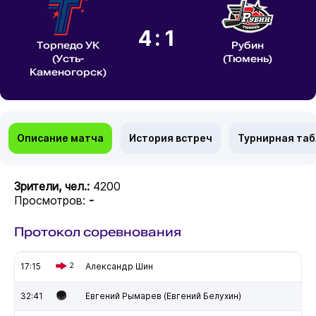
4:1
Торпедо УК
Рубин
(Усть-
(Тюмень)
Каменогорск)
Описание матча
История встреч
Турнирная та
Зрители, чел.:
4200
Просмотров:
-
Протокол соревнования
17:15
2
Александр Шин
32:41
Евгений Рымарев (Евгений Белухин)