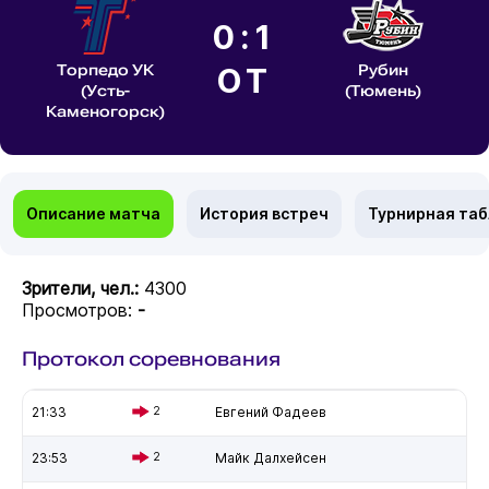
0:1
Торпедо УК
ОТ
Рубин
(Усть-
(Тюмень)
Каменогорск)
Описание матча
История встреч
Турнирная та
Зрители, чел.:
4300
Просмотров:
-
Протокол соревнования
21:33
2
Евгений Фадеев
23:53
2
Майк Далхейсен