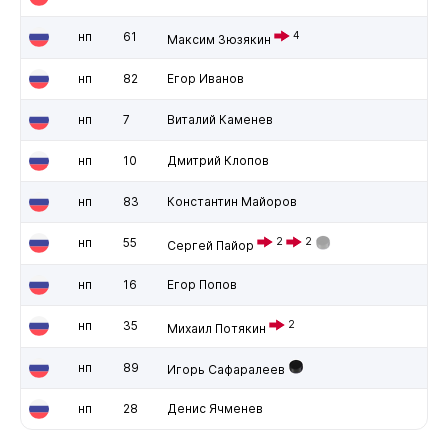
нп
61
4
Максим Зюзякин
нп
82
Егор Иванов
нп
7
Виталий Каменев
нп
10
Дмитрий Клопов
нп
83
Константин Майоров
нп
55
2
2
Сергей Пайор
нп
16
Егор Попов
нп
35
2
Михаил Потякин
нп
89
Игорь Сафаралеев
нп
28
Денис Ячменев