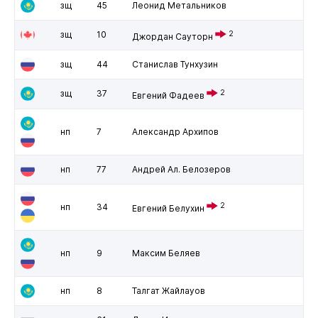
зщ
45
Леонид Метальников
зщ
10
2
Джордан Сауторн
зщ
44
Станислав Тунхузин
зщ
37
2
Евгений Фадеев
нп
7
Александр Архипов
нп
77
Андрей Ал. Белозеров
2
нп
34
Евгений Белухин
нп
9
Максим Беляев
нп
8
Талгат Жайлауов