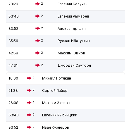
28:29
2
Евгений Белухин
33:40
2
Евгений Рымарев
33:52
2
Александр Шин
35:56
2
Руслан Ибатуллин
42:58
2
Максим Юшков
47:31
2
Джордан Сауторн
10:00
2
Михаил Потякин
21:33
2
Сергей Пайор
26:08
4
Максим Зюзякин
33:40
2
Евгений Рыбницкий
33:52
2
Иван Кузнецов