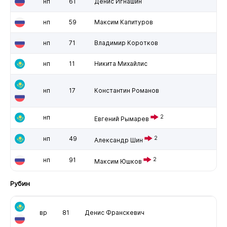
нп
61
Денис Игнашин
нп
59
Максим Капитуров
нп
71
Владимир Коротков
нп
11
Никита Михайлис
нп
17
Константин Романов
нп
2
Евгений Рымарев
нп
49
2
Александр Шин
нп
91
2
Максим Юшков
Рубин
вр
81
Денис Франскевич