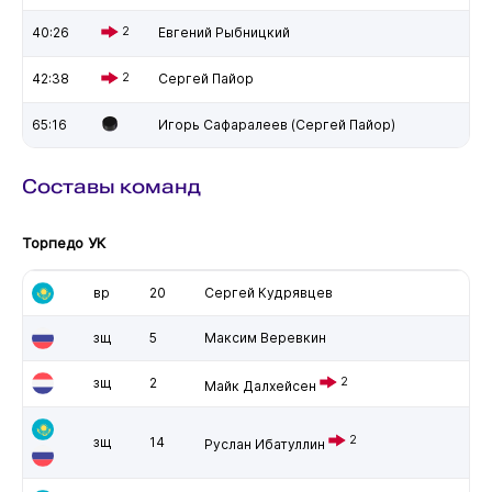
40:26
2
Евгений Рыбницкий
42:38
2
Сергей Пайор
65:16
Игорь Сафаралеев (Сергей Пайор)
Составы команд
Торпедо УК
вр
20
Сергей Кудрявцев
зщ
5
Максим Веревкин
зщ
2
2
Майк Далхейсен
2
зщ
14
Руслан Ибатуллин