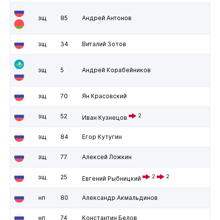
зщ
85
Андрей Антонов
зщ
34
Виталий Зотов
зщ
5
Андрей Корабейников
зщ
70
Ян Красовский
зщ
52
2
Иван Кузнецов
зщ
84
Егор Кутугин
зщ
77
Алексей Ложкин
зщ
25
2
2
Евгений Рыбницкий
нп
80
Александр Акмальдинов
нп
74
Константин Белов