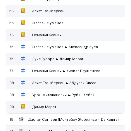
'53
Асхат Тагыберген
'56
Жаслан Жумашев
'73
Неманья Кавнич
'75
Жаслан Жумашев ⇐ Александр Зуев
'75
Луис Гуерра ⇐ Дамир Марат
'77
Неманья Кавнич ⇐ Кирилл Глущенков
'88
Асхат Тагыберген ⇐ Абдулай Сиссе
'88
Урош Милованович ⇐ Рубин Хебай
'90
Дамир Марат
'19
Дастан Сатпаев (Монтейру Жоржиньо - Да Кошта)