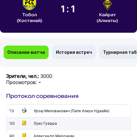
1:1
Тобол
Кайрат
(Костанай)
(Алматы)
Описание матча
История встреч
Турнирная та
Зрители, чел.:
3000
Просмотров:
-
Протокол соревнования
'13
Урош Милованович (Папе Алиун Ндиайе)
'30
Луис Гуерра
'40
Александр Марочкин