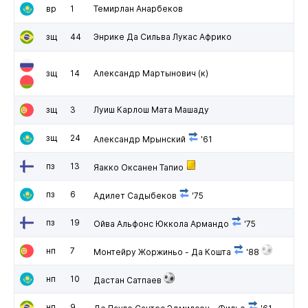
вр
1
Темирлан Анарбеков
зщ
44
Энрике Да Сильва Лукас Африко
зщ
14
Александр Мартынович
(к)
зщ
3
Луиш Карлош Мата Машаду
зщ
24
Александр Мрынский
'61
пз
13
Яакко Оксанен Тапио
пз
6
Адилет Садыбеков
'75
пз
19
Ойва Альфонс Юккола Армандо
'75
нп
7
Монтейру Жоржиньо - Да Кошта
'88
нп
10
Дастан Сатпаев
нп
9