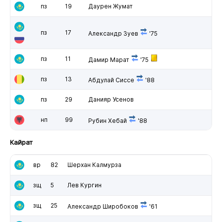
пз
19
Даурен Жумат
пз
17
Александр Зуев
'75
пз
11
Дамир Марат
'75
пз
13
Абдулай Сиссе
'88
пз
29
Данияр Усенов
нп
99
Рубин Хебай
'88
Кайрат
вр
82
Шерхан Калмурза
зщ
5
Лев Кургин
зщ
25
Александр Широбоков
'61