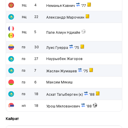
зщ
4
Неманья Кавнич
'77
зщ
22
Александр Марочкин
зщ
5
Папе Алиун Ндиайе
пз
30
Луис Гуерра
'75
пз
27
Наурызбек Жагоров
пз
7
Жаслан Жумашев
'75
пз
6
Максим Мякиш
пз
18
Асхат Тагыберген
(к)
'88
нп
18
Урош Милованович
'88
Кайрат