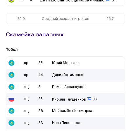
Де Пауло Сантос Эдмилсон - Фильо
'61
29.9
Средний возраст игроков
26.7
Скамейка запасных
Тобол
вр
35
Юрий Мелихов
вр
44
Данил Устименко
зщ
3
Роман Асранкулов
зщ
26
Кирилл Глущенков
'77
зщ
88
Мейрамбек Калмырза
зщ
33
Иван Пивоваров