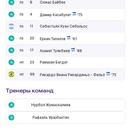
пз
8
Олжас Байбек
пз
4
Дамир Касабулат
'75
пз
11
Себастьян Хуан Себальос
пз
20
Еркин Тапалов
'61
пз
17
Азамат Туякбаев
'88
нп
23
Рамазан Багдат
нп
99
Рикардо Виана Рикардиньо - Фильо
'75
Тренеры команд
Нурбол Жумаскалиев
Рафаэль Уразбахтин