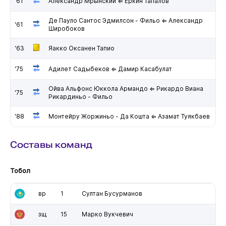
'61
Александр Мрынский ⇐ Еркин Тапалов
Де Пауло Сантос Эдмилсон - Фильо ⇐ Александр
'61
Широбоков
'63
Яакко Оксанен Тапио
'75
Адилет Садыбеков ⇐ Дамир Касабулат
Ойва Альфонс Юккола Армандо ⇐ Рикардо Виана
'75
Рикардиньо - Фильо
'88
Монтейру Жоржиньо - Да Кошта ⇐ Азамат Туякбаев
Составы команд
Тобол
вр
1
Султан Бусурманов
зщ
15
Марко Вукчевич