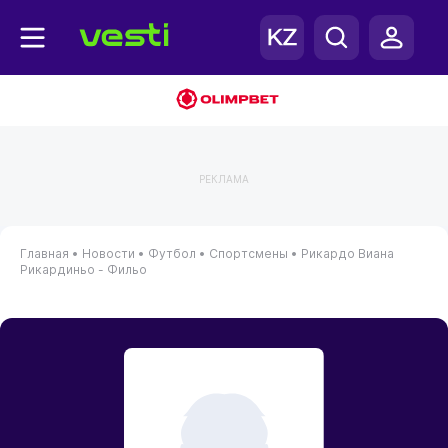
РЕКЛАМА
Главная
•
Новости
•
Футбол
•
Спортсмены
•
Рикардо Виана
Рикардиньо - Фильо