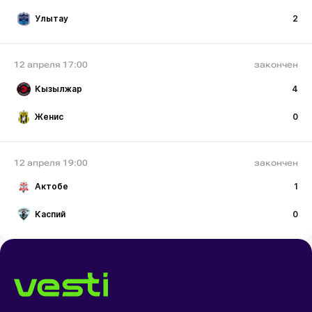
Улытау
2
12 апреля 17:00
закончен
Кызылжар
4
Женис
0
12 апреля 19:00
закончен
Актобе
1
Каспий
0