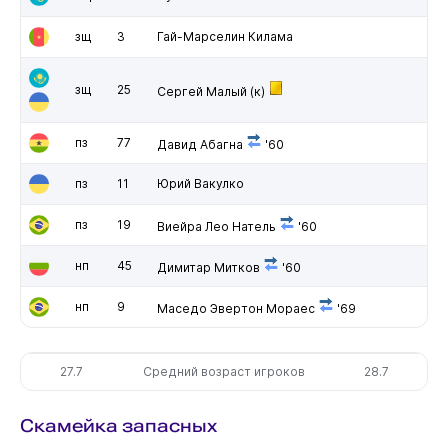
зщ
3
Гай-Марселин Килама
зщ
25
Сергей Малый
(к)
пз
77
Давид Абагна
'60
пз
11
Юрий Вакулко
пз
19
Виейра Лео Натель
'60
нп
45
Димитар Митков
'60
нп
9
Маседо Эвертон Мораес
'69
27.7
Средний возраст игроков
28.7
Скамейка запасных