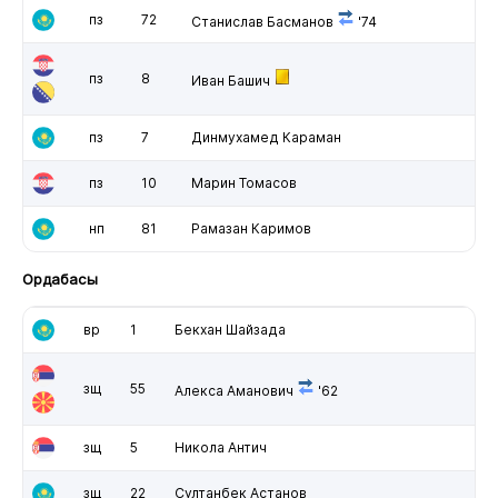
пз
72
Станислав Басманов
'74
пз
8
Иван Башич
пз
7
Динмухамед Караман
пз
10
Марин Томасов
нп
81
Рамазан Каримов
Ордабасы
вр
1
Бекхан Шайзада
зщ
55
Алекса Аманович
'62
зщ
5
Никола Антич
зщ
22
Султанбек Астанов