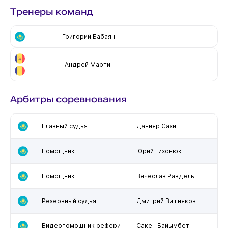
Тренеры команд
Григорий Бабаян
Андрей Мартин
Арбитры соревнования
Главный судья
Данияр Сахи
Помощник
Юрий Тихонюк
Помощник
Вячеслав Равдель
Резервный судья
Дмитрий Вишняков
Видеопомощник рефери
Сакен Байымбет