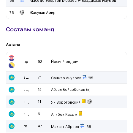
'69
Маседо Эвертон Мораес ⇐ Владислав Наумец
'76
Жасулан Амир
Составы команд
Астана
вр
93
Йосип Чондрич
зщ
71
Санжар Ануаров
'85
зщ
15
Абзал Бейсебеков
(к)
зщ
11
Ян Вороговский
зщ
6
Алибек Касым
пз
47
Максат Абраев
'68