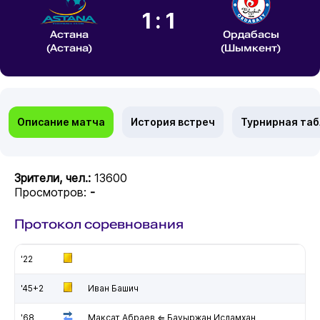
1:1
Астана
Ордабасы
(Астана)
(Шымкент)
Описание матча
История встреч
Турнирная та
Зрители, чел.:
13600
Просмотров:
-
Протокол соревнования
'22
'45+2
Иван Башич
'68
Максат Абраев ⇐ Бауыржан Исламхан