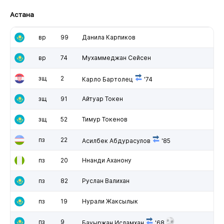
Астана
вр
99
Данила Карпиков
вр
74
Мухаммеджан Сейсен
зщ
2
Карло Бартолец
'74
зщ
91
Айтуар Токен
зщ
52
Тимур Токенов
пз
22
Асилбек Абдурасулов
'85
пз
20
Ннанди Аханону
пз
82
Руслан Валихан
пз
19
Нурали Жаксылык
пз
9
Бауыржан Исламхан
'68