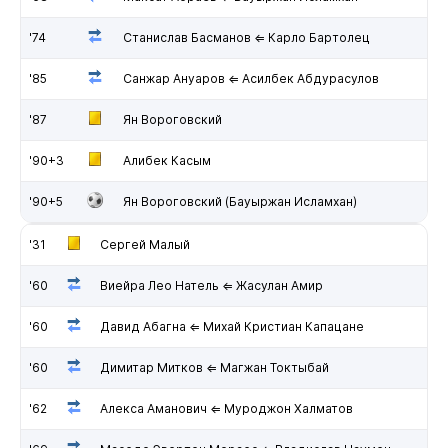
'74
Станислав Басманов ⇐ Карло Бартолец
'85
Санжар Ануаров ⇐ Асилбек Абдурасулов
'87
Ян Вороговский
'90+3
Алибек Касым
'90+5
Ян Вороговский (Бауыржан Исламхан)
'31
Сергей Малый
'60
Виейра Лео Натель ⇐ Жасулан Амир
'60
Давид Абагна ⇐ Михай Кристиан Капацане
'60
Димитар Митков ⇐ Магжан Токтыбай
'62
Алекса Аманович ⇐ Муроджон Халматов