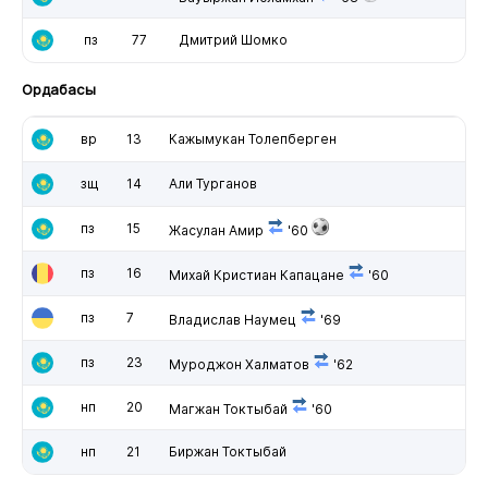
пз
77
Дмитрий Шомко
Ордабасы
вр
13
Кажымукан Толепберген
зщ
14
Али Турганов
пз
15
Жасулан Амир
'60
пз
16
Михай Кристиан Капацане
'60
пз
7
Владислав Наумец
'69
пз
23
Муроджон Халматов
'62
нп
20
Магжан Токтыбай
'60
нп
21
Биржан Токтыбай