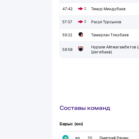
47:42
2
Тимур Миндубаев
57:37
2
Расул Турсынов
59:22
Тамерлан Тлеубаев
Нурали Айтмагамбетов 
59:58
Шегебаев)
Составы команд
Барыс (юн)
вр
20
Дмитрий Ряшин