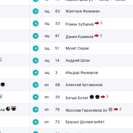
зщ
63
Жанторе Жумажан
зщ
33
2
Роман Зубарев
зщ
81
2
Данил Куминов
зщ
51
Мухит Серик
зщ
14
Андрей Шпак
зщ
3
Ильдар Януваров
нп
68
Алексей Артамонов
нп
29
2
Батыр Болат
нп
76
2
тов
Ярослав Герасимов
(к)
нп
73
Ерасыл Досмаганбет