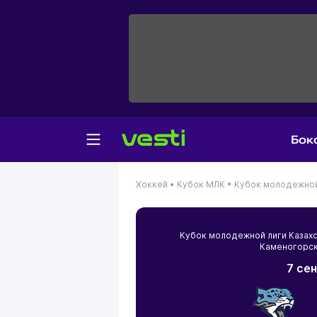
Бок
Хоккей •
Кубок МЛК •
Кубок молодежной 
Кубок молодежной лиги Казах
Каменогорс
7 се