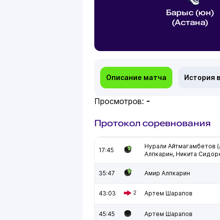
Барыс (юн)
(Астана)
Описание матча
История 
Просмотров:
-
Протокол соревнования
Нурали Айтмагамбетов 
17:45
Алпкарин, Никита Сидор
35:47
Амир Алпкарин
43:03
2
Артем Шарапов
45:45
Артем Шарапов