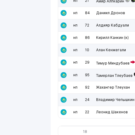
нп
21
Амир Алпкарин
нп
84
Даниил Дронов
нп
72
Алдияр Кабдуали
нп
86
Кирилл Канкин
(к)
нп
10
Алан Кенжегали
нп
29
Тимур Миндубаев
нп
95
Тамерлан Тлеубаев
нп
92
Жахангер Тлеухан
нп
24
Владимир Чепышкин
нп
22
Леонид Шакенов
18