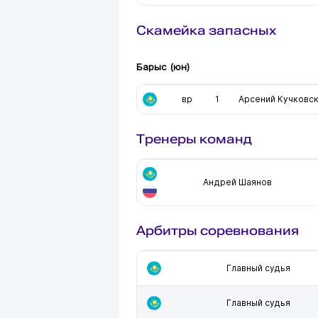
Скамейка запасных
Барыс (юн)
вр
1
Арсений Кучковс
Тренеры команд
Андрей Шаянов
Арбитры соревнования
Главный судья
Главный судья