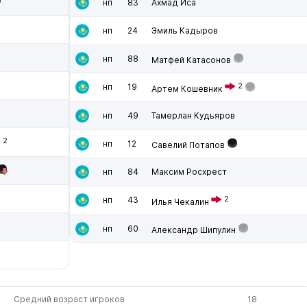
нп
83
Ахмад Иса
нп
24
Эмиль Кадыров
нп
88
Матфей Катасонов
нп
19
2
Артем Кошевник
нп
49
Тамерлан Кудьяров
2
нп
12
Савелий Потапов
нп
84
Максим Росхрест
нп
43
2
Илья Чекалин
нп
60
Александр Шипулин
Средний возраст игроков
18