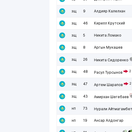
зщ
9
Алдияр Калелхан
зщ
46
Кирилл Крутский
зщ
5
Никита Ломако
зщ
8
Аргын Мукашев
зщ
26
Никита Сидоренко
зщ
48
2
Расул Турсынов
зщ
47
2
Артем Шарапов
зщ
43
Амирхан Шегебаев
нп
73
Нурали Айтмагамбе
нп
19
Ансар Алдонгар