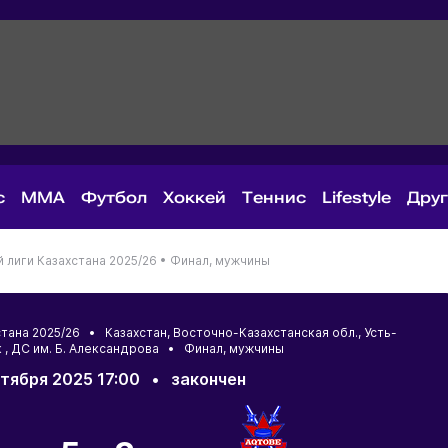
с
MMA
Футбол
Хоккей
Теннис
Lifestyle
Дру
лиги Казахстана 2025/26 •
Финал, мужчины
стана 2025/26 •
Казахстан
,
Восточно-Казахстанская обл.
,
Усть-
к
, ДС им. Б. Александрова • Финал, мужчины
нтября 2025 17:00
•
закончен