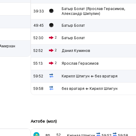
Батыр Болат (Ярослав Герасимов,
39:33
Александр Шипулин)
49:45
Батыр Болат
52:30
2
Батыр Болат
(Амирхан
52:52
2
Данил Куминов
55:13
2
Ярослав Герасимов
59:52
Кирилл Шпигун ⇐ без вратаря
59:58
без вратаря ⇐ Кирилл Шпигун
Актобе (мол)
вр
52
Кирилл Шпигун
59:52
59:58