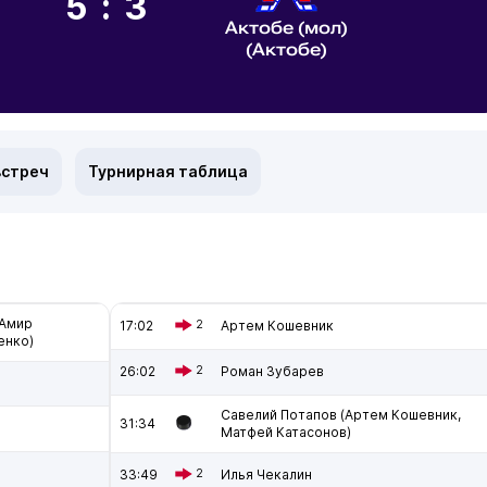
5:3
Актобе (мол)
(Актобе)
встреч
Турнирная таблица
(Амир
17:02
2
Артем Кошевник
енко)
26:02
2
Роман Зубарев
Савелий Потапов (Артем Кошевник,
31:34
Матфей Катасонов)
33:49
2
Илья Чекалин