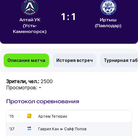
1:1
Алтай УК
Иртыш
(Усть-
(Павлодар)
Каменогорск)
Описание матча
История встреч
Турнирная та
Зрители, чел.:
2500
Просмотров:
-
Протокол соревнования
'15
Артем Тетерин
'37
Гаврил Кан ⇐ Сэйф Попов