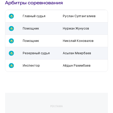
Арбитры соревнования
Главный судья
Руслан Султангалиев
Помощник
Нуржан Жунусов
Помощник
Николай Коновалов
Резервный судья
Асылан Меирбаев
Инспектор
Айдын Рахимбаев
РЕКЛАМА