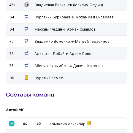
'45+1
Владислав Васильев (Максим Федин)
'64
Нургайни Бурибаев ⇐ Мохаммед Енсебаев
'64
Максим Федин ⇐ Арман Смаилов
'75
Владимир Воменко ⇐ Матвей Герасимов
'75
Адильхан Добай ⇐ Артем Попов
'75
Абинур Нурымбет ⇐ Даниял Какенов
'90
Нуралы Елемес
Составы команд
Алтай УК
вр
35
Абылхайр Алиакбар