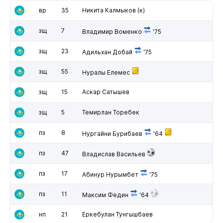
вр
35
Никита Калмыков
(к)
зщ
7
Владимир Воменко
'75
зщ
23
Адильхан Добай
'75
зщ
55
Нуралы Елемес
зщ
15
Аскар Сатышев
зщ
5
Темирлан Торебек
пз
8
Нургайни Бурибаев
'64
пз
47
Владислав Васильев
пз
17
Абинур Нурымбет
'75
пз
11
Максим Федин
'64
нп
21
Еркебулан Тунгышбаев