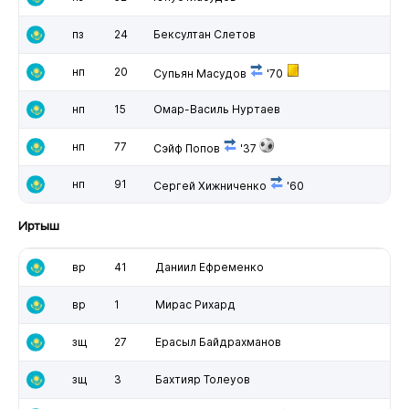
пз
24
Бексултан Слетов
нп
20
Супьян Масудов
'70
нп
15
Омар-Василь Нуртаев
нп
77
Сэйф Попов
'37
нп
91
Сергей Хижниченко
'60
Иртыш
вр
41
Даниил Ефременко
вр
1
Мирас Рихард
зщ
27
Ерасыл Байдрахманов
зщ
3
Бахтияр Толеуов