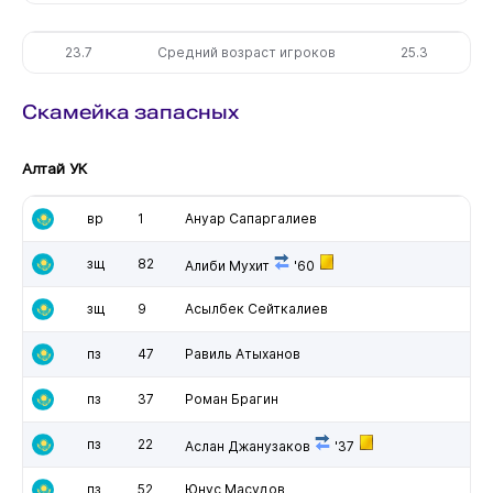
23.7
Средний возраст игроков
25.3
Скамейка запасных
Алтай УК
вр
1
Ануар Сапаргалиев
зщ
82
Алиби Мухит
'60
зщ
9
Асылбек Сейткалиев
пз
47
Равиль Атыханов
пз
37
Роман Брагин
пз
22
Аслан Джанузаков
'37
пз
52
Юнус Масудов