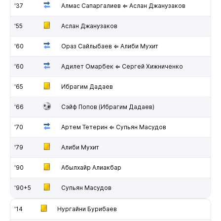
'37
Алмас Сапаргалиев ⇐ Аслан Джанузаков
'55
Аслан Джанузаков
'60
Ораз Сайлыбаев ⇐ Алиби Мухит
'60
Адилет Омарбек ⇐ Сергей Хижниченко
'65
Ибрагим Дадаев
'66
Сэйф Попов (Ибрагим Дадаев)
'70
Артем Тетерин ⇐ Супьян Масудов
'79
Алиби Мухит
'90
Абылхайр Алиакбар
'90+5
Супьян Масудов
'14
Нургайни Бурибаев