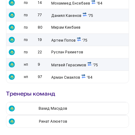
пз
14
Мохаммед Енсебаев
'64
пз
77
Даниял Какенов
'75
пз
80
Мирам Кикбаев
пз
19
Артем Попов
'75
пз
22
Руслан Рахметов
нп
9
Матвей Герасимов
'75
нп
97
Арман Смаилов
'64
Тренеры команд
Вахид Масудов
Ринат Алюетов