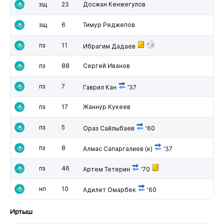
зщ
23
Досжан Кенжегулов
зщ
6
Тимур Реджепов
пз
11
Ибрагим Дадаев
пз
88
Сергей Иванов
пз
7
Гаврил Кан
'37
пз
17
Жаннур Кукеев
пз
5
Ораз Сайлыбаев
'60
пз
8
Алмас Сапаргалиев
(к)
'37
пз
46
Артем Тетерин
'70
нп
10
Адилет Омарбек
'60
Иртыш